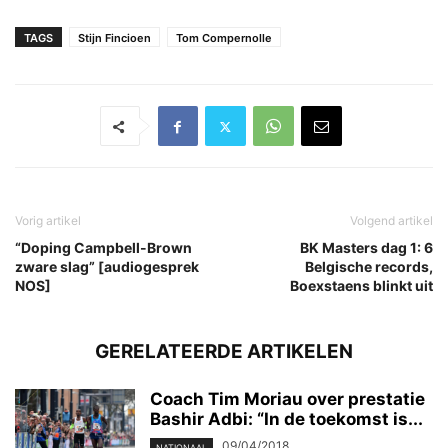
TAGS
Stijn Fincioen
Tom Compernolle
Vorig artikel
Volgend artikel
“Doping Campbell-Brown
BK Masters dag 1: 6
zware slag” [audiogesprek
Belgische records,
NOS]
Boexstaens blinkt uit
GERELATEERDE ARTIKELEN
Coach Tim Moriau over prestatie
Bashir Adbi: “In de toekomst is...
09/04/2018
NATIONAAL