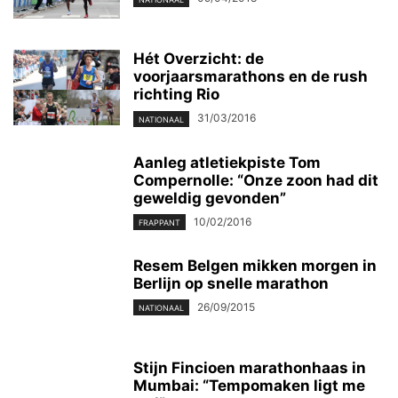
Hét Overzicht: de
voorjaarsmarathons en de rush
richting Rio
31/03/2016
NATIONAAL
Aanleg atletiekpiste Tom
Compernolle: “Onze zoon had dit
geweldig gevonden”
10/02/2016
FRAPPANT
Resem Belgen mikken morgen in
Berlijn op snelle marathon
26/09/2015
NATIONAAL
Stijn Fincioen marathonhaas in
Mumbai: “Tempomaken ligt me