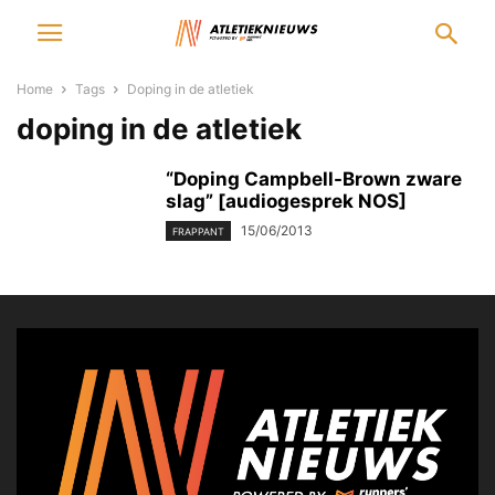
Home
Tags
Doping in de atletiek
doping in de atletiek
“Doping Campbell-Brown zware
slag” [audiogesprek NOS]
15/06/2013
FRAPPANT