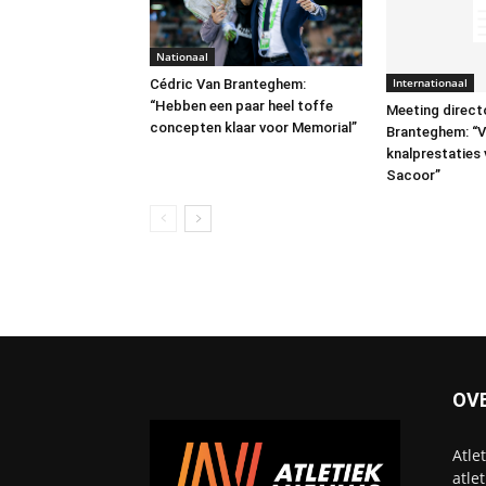
Nationaal
Internationaal
Cédric Van Branteghem:
“Hebben een paar heel toffe
Meeting direct
concepten klaar voor Memorial”
Branteghem: “
knalprestaties
Sacoor”
OV
Atle
atle