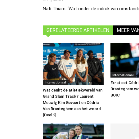
Vorig artikel
Nafi Thiam: ‘Wat onder de indruk van omstand
GERELATEERDE ARTIKELEN
MEER VA
Internationaal
Internationaal
Ex-atleet Cédr
Branteghem wo
Wat denkt de atletiekwereld van
BOIC
Grand Slam Track? Laurent
Meuwly, Kim Gevaert en Cédric
Van Branteghem aan het woord
[Deel 2]