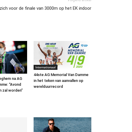
Volgend artikel
 zich voor de finale van 3000m op het EK indoor
Internationaal
44ste AG Memorial Van Damme
teghem na AG
in het teken van aanvallen op
mme: “Avond
werelduurrecord
n zal worden”