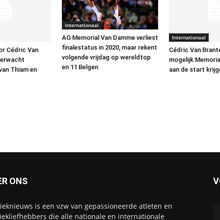
Internationaal
Internationaal
AG Memorial Van Damme verliest
finalestatus in 2020, maar rekent
or Cédric Van
Cédric Van Brant
volgende vrijdag op wereldtop
Verwacht
mogelijk Memorial
en 11 Belgen
 van Thiam en
aan de start krijg
ER ONS
V
tieknieuws is een vzw van gepassioneerde atleten en
tiekliefhebbers die alle nationale en internationale