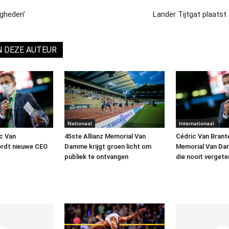
igheden’
Lander Tijtgat plaatst
N DEZE AUTEUR
Nationaal
Internationaal
ic Van
45ste Allianz Memorial Van
Cédric Van Bran
rdt nieuwe CEO
Damme krijgt groen licht om
Memorial Van Da
publiek te ontvangen
die nooit vergete