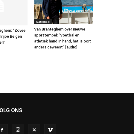
Nationaal
Van Branteghem over nieuwe
eghem: “Zoveel
sporttempel: “Voetbal en
rijpe Belgen
atletiek hand in hand, het is ooit
en”
anders geweest” [audio]
OLG ONS