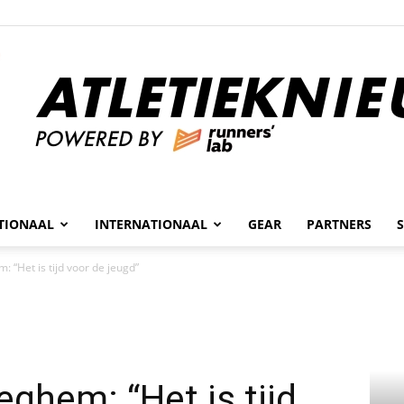
n
TIONAAL
INTERNATIONAAL
GEAR
PARTNERS
Atletieknieuws
 “Het is tijd voor de jeugd”
eghem: “Het is tijd