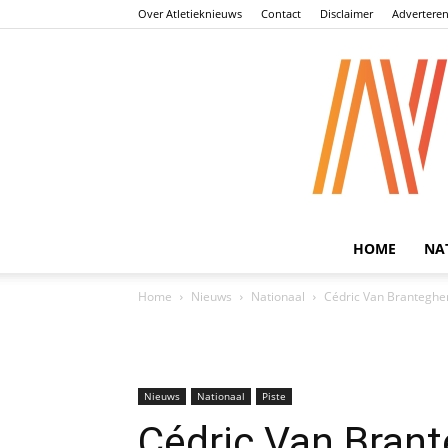
Over Atletieknieuws
Contact
Disclaimer
Advertere
HOME
NA
Home
Nieuws
Nationaal
Cédric Van Branteghem:
Nieuws
Nationaal
Piste
Cédric Van Brant