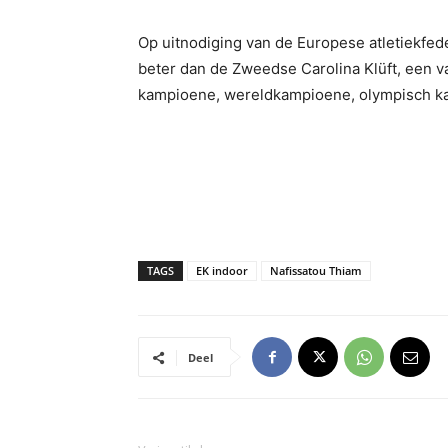
Op uitnodiging van de Europese atletiekfede
beter dan de Zweedse Carolina Klüft, een 
kampioene, wereldkampioene, olympisch 
TAGS
EK indoor
Nafissatou Thiam
Deel