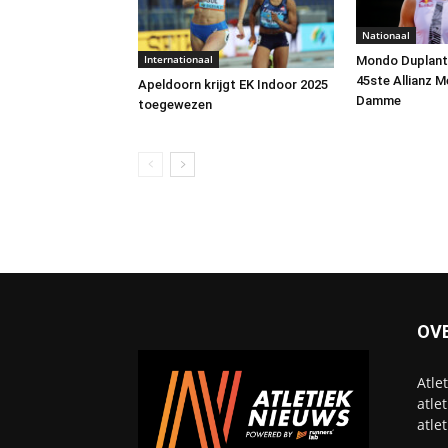
Nationaal
Internationaal
Mondo Duplantis
45ste Allianz M
Apeldoorn krijgt EK Indoor 2025
Damme
toegewezen
OV
Atle
atle
atle