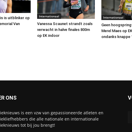
Internationaal
Internationaal
 is uitblinker op
emorial Van
Vanessa Scaunet strandt zoals
Geen hoogspringf
verwacht in halve finales 800m
Merel Maes op EK
op EK indoor
ondanks knappe
ER ONS
V
tieknieuws is een vzw van gepassioneerde atleten en
tiekliefhebbers die alle nationale en internationale
tieknieuws tot bij jou brengt!