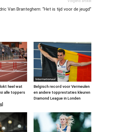
Volgend artikel
ric Van Branteghem: “Het is tijd voor de jeugd”
Internationaal
lokt heel wat
Belgisch record voor Vermeulen
i alle toppers
en andere topprestaties kleuren
Diamond League in Londen
g]