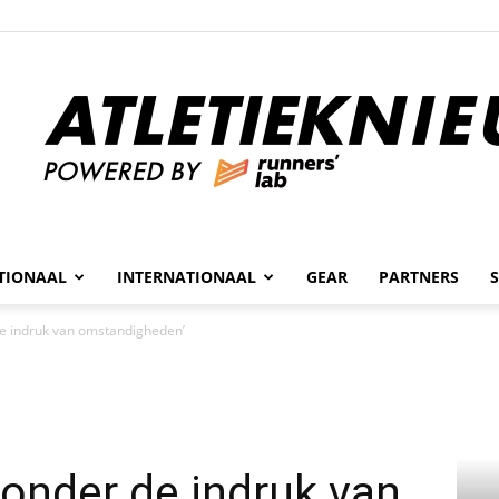
n
TIONAAL
INTERNATIONAAL
GEAR
PARTNERS
Atletieknieuws
de indruk van omstandigheden’
 onder de indruk van