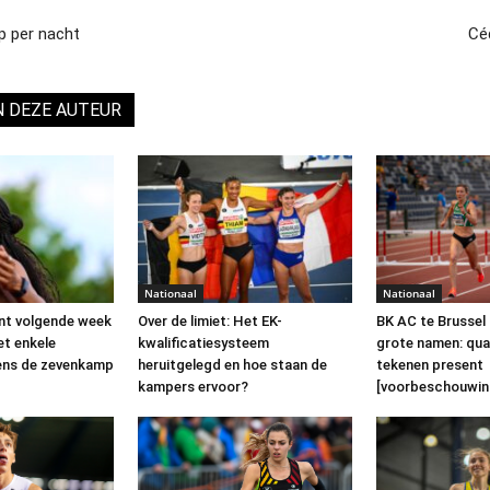
p per nacht
Céd
N DEZE AUTEUR
Nationaal
Nationaal
nt volgende week
Over de limiet: Het EK-
BK AC te Brussel 
et enkele
kwalificatiesysteem
grote namen: quas
dens de zevenkamp
heruitgelegd en hoe staan de
tekenen present
kampers ervoor?
[voorbeschouwin