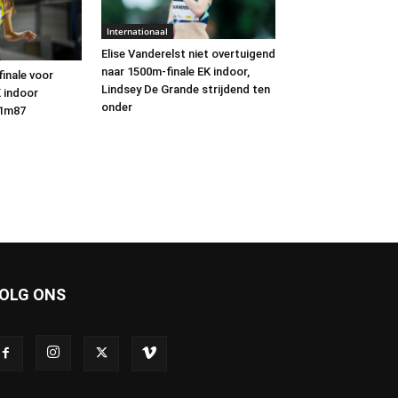
Internationaal
Elise Vanderelst niet overtuigend
naar 1500m-finale EK indoor,
inale voor
Lindsey De Grande strijdend ten
 indoor
onder
 1m87
OLG ONS