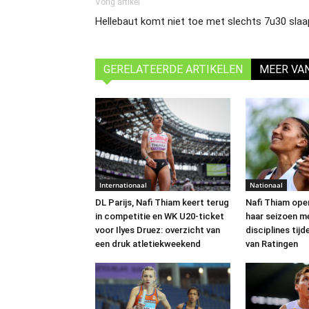
Vorig artikel
Hellebaut komt niet toe met slechts 7u30 slaa
GERELATEERDE ARTIKELEN
MEER VA
Internationaal
Nationaal
DL Parijs, Nafi Thiam keert terug
Nafi Thiam ope
in competitie en WK U20-ticket
haar seizoen m
voor Ilyes Druez: overzicht van
disciplines tij
een druk atletiekweekend
van Ratingen