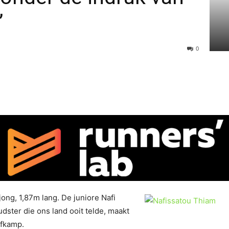
’
0
 jong, 1,87m lang. De juniore Nafi
ster die ons land ooit telde, maakt
jfkamp.