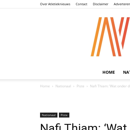
Over Atletieknieuws
Contact
Disclaimer
Advertere
HOME
NA
Home
Nationaal
Piste
Nafi Thiam: ‘Wat onder 
Nationaal
Piste
Nafi Thiam: ‘Wat