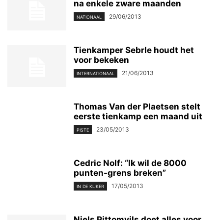
na enkele zware maanden
29/06/2013
NATIONAAL
Tienkamper Sebrle houdt het
voor bekeken
21/06/2013
INTERNATIONAAL
Thomas Van der Plaetsen stelt
eerste tienkamp een maand uit
23/05/2013
PISTE
Cedric Nolf: “Ik wil de 8000
punten-grens breken”
17/05/2013
IN DE KIJKER
Niels Pittomvils doet alles voor