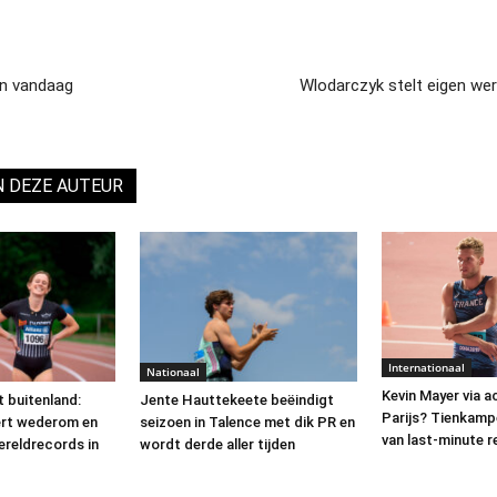
en vandaag
Wlodarczyk stelt eigen wer
N DEZE AUTEUR
Internationaal
Nationaal
Kevin Mayer via a
 buitenland:
Jente Hauttekeete beëindigt
Parijs? Tienkamp
ert wederom en
seizoen in Talence met dik PR en
van last-minute r
ereldrecords in
wordt derde aller tijden