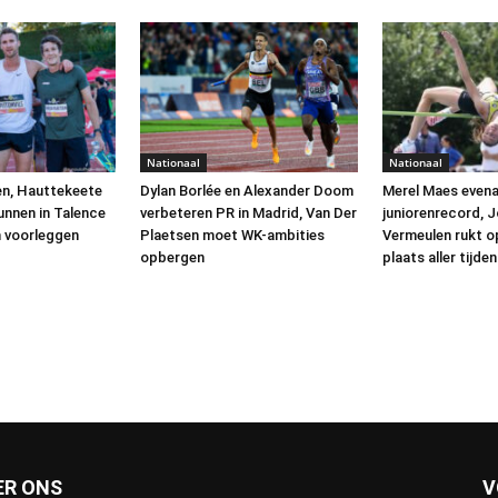
Nationaal
Nationaal
en, Hauttekeete
Dylan Borlée en Alexander Doom
Merel Maes evena
unnen in Talence
verbeteren PR in Madrid, Van Der
juniorenrecord, 
 voorleggen
Plaetsen moet WK-ambities
Vermeulen rukt o
opbergen
plaats aller tijden
ER ONS
V