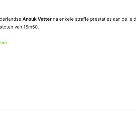
ederlandse
Anouk Vetter
na enkele straffe prestaties aan de lei
stoten van 15m50.
hier
.