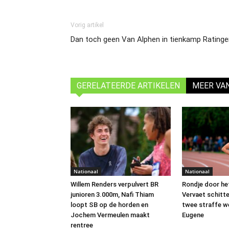
Vorig artikel
Dan toch geen Van Alphen in tienkamp Rating
GERELATEERDE ARTIKELEN
MEER VA
Nationaal
Nationaal
Willem Renders verpulvert BR
Rondje door het
junioren 3.000m, Nafi Thiam
Vervaet schitt
loopt SB op de horden en
twee straffe w
Jochem Vermeulen maakt
Eugene
rentree