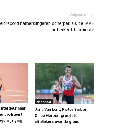
Volgend artikel
eldrecord hamerslingeren scherper, als de IAAF
het erkent tenminste
Nationaal
chterdeur naar
Jana Van Lent, Pieter Sisk en
er profiteert
Chloé Herbiet grootste
egelwijziging
uitblinkers over de grens