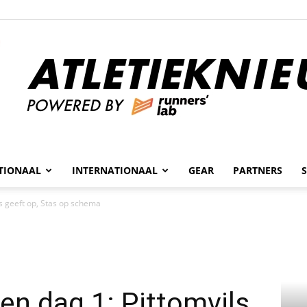
n
TIONAAL
INTERNATIONAAL
GEAR
PARTNERS
Atletieknieuws
s geeft op, Stas op schema
n dag 1: Pittomvils