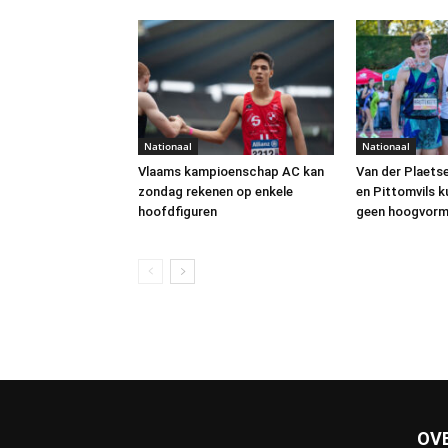
Nationaal
Nationaal
Vlaams kampioenschap AC kan
Van der Plaets
zondag rekenen op enkele
en Pittomvils k
hoofdfiguren
geen hoogvorm
OV