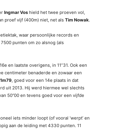
er
Ingmar Vos
hield het twee proeven vol,
n proef vijf (400m) niet, net als
Tim Nowak
.
letiektak, waar persoonlijke records en
p 7500 punten om zo alsnog (als
 16e en laatste overigens, in 11”31. Ook een
twee centimeter benaderde en zowaar een
11m79
, goed voor een 14e plaats in dat
rd uit 2013. Hij werd hiermee wel slechts
R van 50”00 en tevens goed voor een vijfde
oneel iets minder loopt (of vooral ‘werpt’ en
opig aan de leiding met 4330 punten. 11