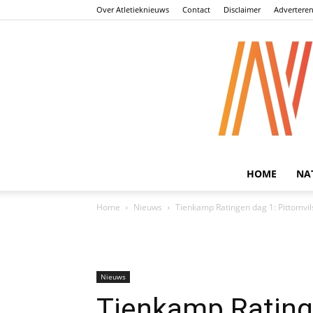
Over Atletieknieuws
Contact
Disclaimer
Advertere
HOME
NA
Home
Nieuws
Tienkamp Ratingen dag 1: Pittomvil
Nieuws
Tienkamp Ratinge