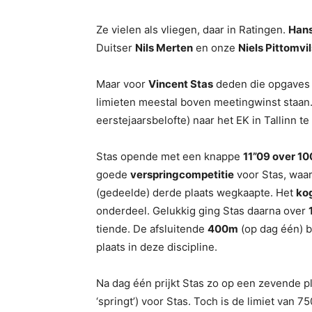
Ze vielen als vliegen, daar in Ratingen.
Hans
Duitser
Nils Merten
en onze
Niels Pittomvil
Maar voor
Vincent Stas
deden die opgaves er
limieten meestal boven meetingwinst staan. 
eerstejaarsbelofte) naar het EK in Tallinn 
Stas opende met een knappe
11”09 over 1
goede
verspringcompetitie
voor Stas, waar
(gedeelde) derde plaats wegkaapte. Het
ko
onderdeel. Gelukkig ging Stas daarna over
tiende. De afsluitende
400m
(op dag één) 
plaats in deze discipline.
Na dag één prijkt Stas zo op een zevende p
‘springt’) voor Stas. Toch is de limiet van 