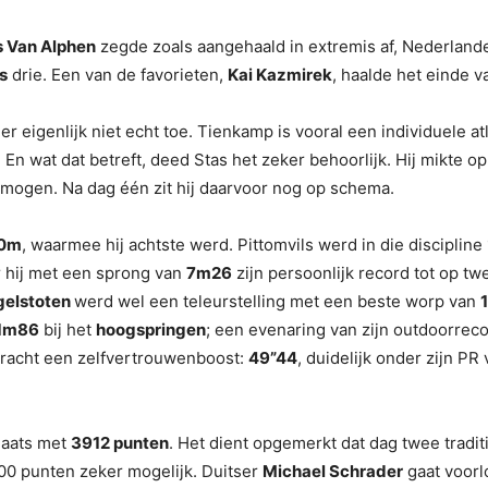
 Van Alphen
zegde zoals aangehaald in extremis af, Nederland
s
drie. Een van de favorieten,
Kai Kazmirek
, haalde het einde va
 eigenlijk niet echt toe. Tienkamp is vooral een individuele at
En wat dat betreft, deed Stas het zeker behoorlijk. Hij mikte o
te mogen. Na dag één zit hij daarvoor nog op schema.
00m
, waarmee hij achtste werd. Pittomvils werd in die discipline
 hij met een sprong van
7m26
zijn persoonlijk record tot op 
gelstoten
werd wel een teleurstelling met een beste worp van
1m86
bij het
hoogspringen
; een evenaring van zijn outdoorreco
bracht een zelfvertrouwenboost:
49”44
, duidelijk onder zijn P
laats met
3912 punten
. Het dient opgemerkt dat dag twee traditi
7500 punten zeker mogelijk. Duitser
Michael Schrader
gaat voorl