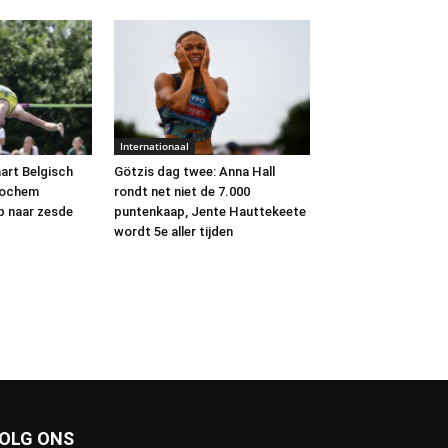
Internationaal
art Belgisch
Götzis dag twee: Anna Hall
Jochem
rondt net niet de 7.000
p naar zesde
puntenkaap, Jente Hauttekeete
wordt 5e aller tijden
OLG ONS