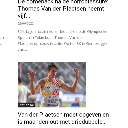
De comeback na de horroblessure:
Thomas Van der Plaetsen neemt
vijf...
22/06/2022
324 dagen na zijn horrorblessure op de Olympische
den
Spelen in Tokio komt Thomas Van der
..
Plaetsen opnieuw in actie. Op het BK in Gentbrugge
van...
Nationaal
Van der Plaetsen moet opgeven en
is maanden out met driedubbele...