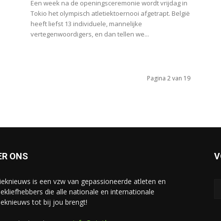
Een week na de openingsceremonie wordt vrijdag in
Tokio het olympisch atletiektoernooi afgetrapt. België
heeft liefst 13 individuele, mannelijke
vertegenwoordigers, en dan tellen we...
Pagina 2 van 19
ER ONS
V
tieknieuws is een vzw van gepassioneerde atleten en
iekliefhebbers die alle nationale en internationale
ieknieuws tot bij jou brengt!