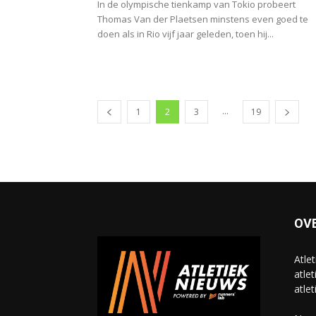
In de olympische tienkamp van Tokio probeert
Thomas Van der Plaetsen minstens even goed te
doen als in Rio vijf jaar geleden, toen hij...
...
1
2
3
19
OV
Atle
atlet
atlet