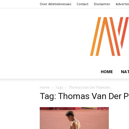
Over Atletieknieuws
Contact
Disclaimer
Adverte
HOME
NA
Home
Tags
Thomas Van Der Plaetsen
Tag: Thomas Van Der P