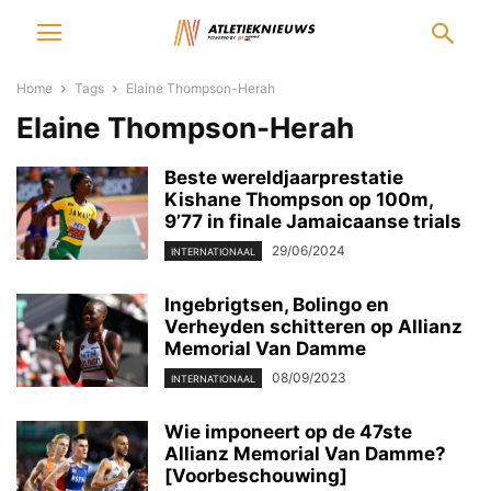
Home
Tags
Elaine Thompson-Herah
Elaine Thompson-Herah
Beste wereldjaarprestatie
Kishane Thompson op 100m,
9’77 in finale Jamaicaanse trials
29/06/2024
INTERNATIONAAL
Ingebrigtsen, Bolingo en
Verheyden schitteren op Allianz
Memorial Van Damme
08/09/2023
INTERNATIONAAL
Wie imponeert op de 47ste
Allianz Memorial Van Damme?
[Voorbeschouwing]