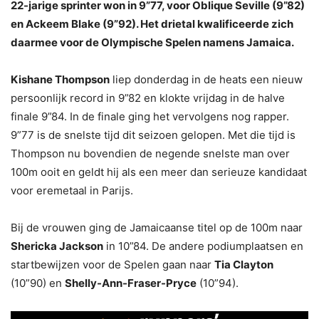
22-jarige sprinter won in 9”77, voor Oblique Seville (9”82)
en Ackeem Blake (9”92). Het drietal kwalificeerde zich
daarmee voor de Olympische Spelen namens Jamaica.
Kishane Thompson
liep donderdag in de heats een nieuw
persoonlijk record in 9”82 en klokte vrijdag in de halve
finale 9”84. In de finale ging het vervolgens nog rapper.
9”77 is de snelste tijd dit seizoen gelopen. Met die tijd is
Thompson nu bovendien de negende snelste man over
100m ooit en geldt hij als een meer dan serieuze kandidaat
voor eremetaal in Parijs.
Bij de vrouwen ging de Jamaicaanse titel op de 100m naar
Shericka Jackson
in 10”84. De andere podiumplaatsen en
startbewijzen voor de Spelen gaan naar
Tia Clayton
(10”90) en
Shelly-Ann-Fraser-Pryce
(10”94).