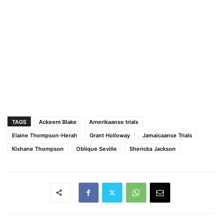
TAGS
Ackeem Blake
Amerikaanse trials
Elaine Thompson-Herah
Grant Holloway
Jamaicaanse Trials
Kishane Thompson
Oblique Seville
Shericka Jackson