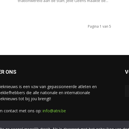
triatlonwereld aan de start. Jelle Geens maakte de...
Pagina 1 van 5
ER ONS
V
tieknieuws is een vzw van gepassioneerde atleten en
iekliefhebbers die alle nationale en internationale
ieknieuws tot bij jou brengt!
 contact met ons op:
info@atni.be