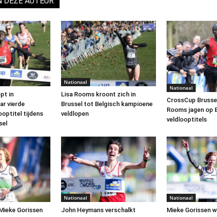
N DEZE AUTEUR
Nationaal
Nationaal
pt in
Lisa Rooms kroont zich in
CrossCup Brussel:
r vierde
Brussel tot Belgisch kampioene
Rooms jagen op 
ooptitel tijdens
veldlopen
veldlooptitels
sel
Nationaal
Nationaal
Mieke Gorissen
John Heymans verschalkt
Mieke Gorissen w