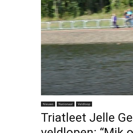
Nieuws
Nationaal
Veldloop
Triatleet Jelle G
veldlopen: “Mik 