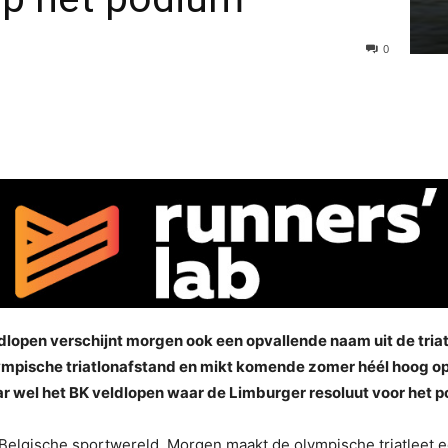
0
dlopen verschijnt morgen ook een opvallende naam uit de triat
ympische triatlonafstand en mikt komende zomer héél hoog op
ar wel het BK veldlopen waar de Limburger resoluut voor het 
elgische sportwereld. Morgen maakt de olympische triatleet een