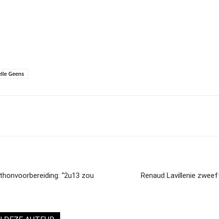
elle Geens
athonvoorbereiding: “2u13 zou
Renaud Lavillenie zwee