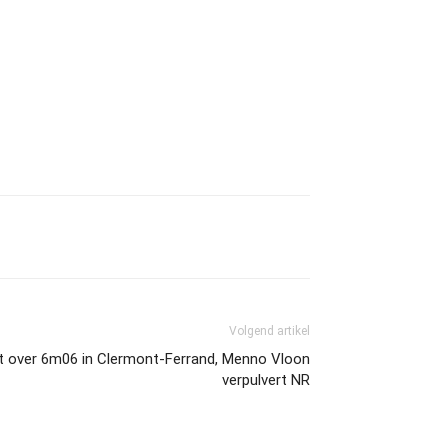
Volgend artikel
ft over 6m06 in Clermont-Ferrand, Menno Vloon
verpulvert NR