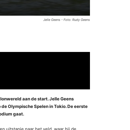
Jelle Geens - Foto: Rudy Geens
lonwereld aan de start. Jelle Geens
 de Olympische Spelen in Tokio. De eerste
podium gaat.
 uitstapje naar het veld, waar hij de