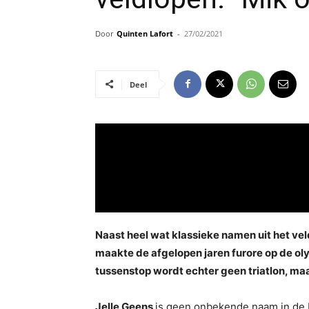
Door
Quinten Lafort
-
27/02/2021
Deel
Naast heel wat klassieke namen uit het vel
maakte de afgelopen jaren furore op de ol
tussenstop wordt echter geen triatlon, ma
Jelle Geens
is geen onbekende naam in de B