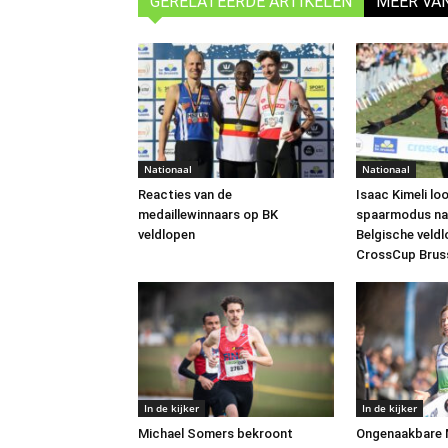
GERELATEERDE ARTIKELEN
MEER VA
Nationaal
Nationaal
Reacties van de
Isaac Kimeli loo
medaillewinnaars op BK
spaarmodus naa
veldlopen
Belgische veldl
CrossCup Brus
In de kijker
In de kijker
Michael Somers bekroont
Ongenaakbare 