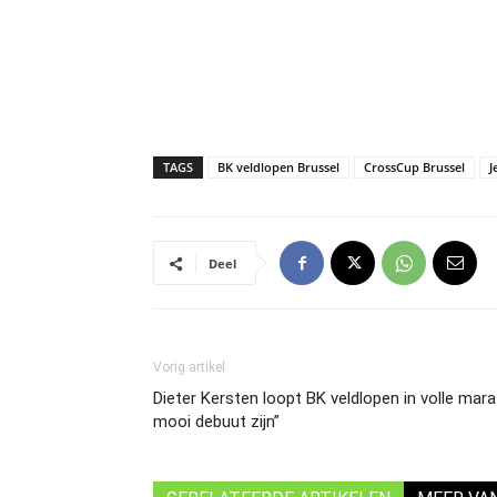
TAGS
BK veldlopen Brussel
CrossCup Brussel
J
Deel
Vorig artikel
Dieter Kersten loopt BK veldlopen in volle mar
mooi debuut zijn”