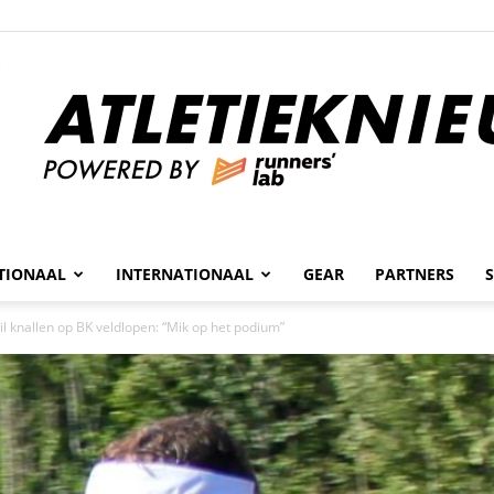
n
TIONAAL
INTERNATIONAAL
GEAR
PARTNERS
Atletieknieuws
wil knallen op BK veldlopen: “Mik op het podium”