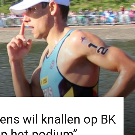
eens wil knallen op BK
op het podium”