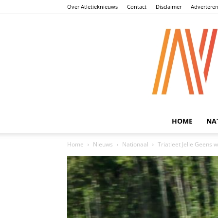
Over Atletieknieuws
Contact
Disclaimer
Advertere
HOME
NA
Home
Nieuws
Nationaal
Triatleet Jelle Geens 