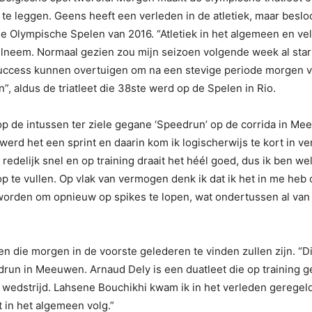
te leggen. Geens heeft een verleden in de atletiek, maar besloo
de Olympische Spelen van 2016. “Atletiek in het algemeen en vel
elneem. Normaal gezien zou mijn seizoen volgende week al starte
 success kunnen overtuigen om na een stevige periode morgen va
n”, aldus de triatleet die 38ste werd op de Spelen in Rio.
op de intussen ter ziele gegane ‘Speedrun’ op de corrida in Mee
erd het een sprint en daarin kom ik logischerwijs te kort in ver
 ik redelijk snel en op training draait het héél goed, dus ik ben 
te vullen. Op vlak van vermogen denk ik dat ik het in me heb om
orden om opnieuw op spikes te lopen, wat ondertussen al van 2
ten die morgen in de voorste gelederen te vinden zullen zijn. “D
un in Meeuwen. Arnaud Dely is een duatleet die op training g
wedstrijd. Lahsene Bouchikhi kwam ik in het verleden geregeld
in het algemeen volg.”