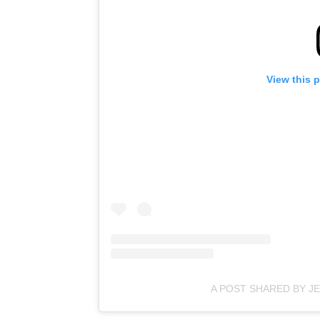
View this 
A POST SHARED BY J