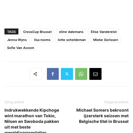
TAGS
CrossCup Brussel
eline dalemans
Elise Vanderelst
Jenna Wyns
lisa rooms
lotte scheldeman
Mieke Gorissen
Sofie Van Accom
Vorig artikel
Volgend artikel
Indrukwekkende Kipchoge
Michael Somers bekroont
wint marathon van Tokio,
ijzersterk seizoen met
Nilsen en Swoboda pakken
Belgische titel in Brussel
uit met beste
wereldjaarprestaties