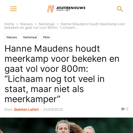
Home
Nieuws
Nationaal
Hanne Maudens houdt meerkamp voor
bekeken en gaat vol voor 800m: “Lichaam...
Nieuws
Nationaal
Piste
Hanne Maudens houdt
meerkamp voor bekeken en
gaat vol voor 800m:
“Lichaam nog tot veel in
staat, maar niet als
meerkamper”
0
Door
Quinten Lafort
-
23/09/2020