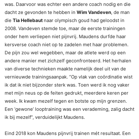
was. Daarvoor was echter een andere coach nodig en die
dacht ze gevonden te hebben in
Wim Vandeven
, de man
die
Tia Hellebaut
naar olympisch goud had geloodst in
2008. Vandeven stemde toe, maar de eerste trainingen
onder hem verliepen niet pijnvrij. Maudens durfde haar
kersverse coach niet op te zadelen met haar problemen.
De pijn zou wel wegebben, maar de atlete werd op een
andere manier met zichzelf geconfronteerd. Het herhalen
van diverse technieken maakte namelijk deel uit van de
vernieuwde trainingsaanpak. “Op vlak van coördinatie wist
ik dat ik niet bijzonder sterk was. Toen werd ik nog vaker
met mijn neus op de feiten gedrukt, meerdere keren per
week. Ik kwam mezelf tegen en botste op mijn grenzen.
Een ‘gewone’ looptraining was een verademing, zalig dacht
ik bij mezelf”, verduidelijkt Maudens.
Eind 2018 kon Maudens pijnvrij trainen mét resultaat. Een