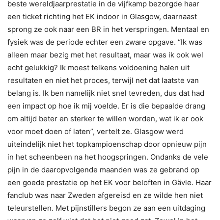
beste wereldjaarprestatie in de vijfkamp bezorgde haar
een ticket richting het EK indoor in Glasgow, daarnaast
sprong ze ook naar een BR in het verspringen. Mentaal en
fysiek was de periode echter een zware opgave. “Ik was
alleen maar bezig met het resultaat, maar was ik ook wel
echt gelukkig? Ik moest telkens voldoening halen uit
resultaten en niet het proces, terwijl net dat laatste van
belang is. Ik ben namelijk niet snel tevreden, dus dat had
een impact op hoe ik mij voelde. Er is die bepaalde drang
om altijd beter en sterker te willen worden, wat ik er ook
voor moet doen of laten”, vertelt ze. Glasgow werd
uiteindelijk niet het topkampioenschap door opnieuw pijn
in het scheenbeen na het hoogspringen. Ondanks de vele
pijn in de daaropvolgende maanden was ze gebrand op
een goede prestatie op het EK voor beloften in Gävle. Haar
fanclub was naar Zweden afgereisd en ze wilde hen niet
teleurstellen. Met pijnstillers begon ze aan een uitdaging