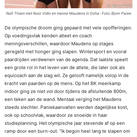
Nafi Thiam met Noor Vidts en Hanne Maudens in Doha- Foto: Bjorn Paree
De olympische droom ging gepaard met vele opofferingen.
Op voedingsvlak kenden atleet en coach
meningsverschillen, waardoor Maudens op stages
geregeld met honger ging slapen. Wintersport en vooral
paardrijden verdwenen van de agenda. Dat laatste speelt
een grote rol in het leven van de atlete, die later ook als
equicoach aan de slag wil. Ze gelooft namelijk volop in de
kracht van paarden op de mens. Op het BK meerkamp
indoor ging ze niet vol door tijdens de afsluitende 800m,
een teken aan de wand. Mentaal verging het Maudens
steeds slechter. Paniekaanvallen werden dagelijkse kost,
ook op schoolvlak, waardoor ze snoeide in haar
studieplanning. Het olympische jaar stevende af op een
ramp door een burn-out. “Ik begon heel lang te slapen om