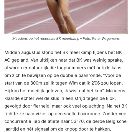
Maudens op het recentste BK meerkamp – Foto: Peter Wagemans
Midden augustus stond het BK meerkamp tijdens het BK
AC gepland. Van uitkijken naar dat BK was weinig sprake,
al waren er natuurlijk die loopnummers mét ook de kans
om zich te bewijzen op de dubbele baanronde. “Voor de
start van de 800m zei ik tegen Wim dat ik 2’06 zou lopen.
Hij kon het moeilijk geloven, ik wist dat het kon”. Maudens
klaarde echter wel de klus in een strijd tegen de klok,
gevolgd door fierheid, maar ook veel opluchting. Na het BK
richtte ze haar vizier op een snelle baanronde. Zonder veel
concurrentie liep de atlete naar 53″70, de derde Belgische
jaartijd en hét signaal om de knoop door te hakken,