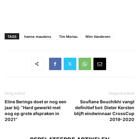
TAGS
hanne maudens
Tim Moriau
Wim Vandeven
Vorig artikel
Volgend artikel
Eline Berings doet er nog een
Soufiane Bouchikhi vangt
jaar bij: “Hard gewerkt met
definitief bot: Dieter Kersten
oog op grote afspraken in
blijft eindwinnaar CrossCup
2021”
2019-2020