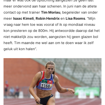
maar er was ook de opluchting aangezien ze geen last
meer ondervond aan haar schenen. In juni nam de atlete
contact op met trainer
Tim Moriau
, begeleider van onder
meer
Isaac Kimeli
,
Robin Hendrix
en
Lisa Rooms
. “Mijn
vraag naar hem toe was vooral of ik op mondiaal niveau
kon presteren op de 800m. Hij antwoordde daarop dat het
niet makkelijk zou worden, aangezien hij geen glazen bol
heeft. Tim maande me wel aan om te doen waar ik zelf
geluk uit kon halen”.