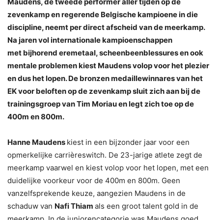
Maudens, de tweede performer aller tijden op de
zevenkamp en regerende Belgische kampioene in die
discipline, neemt per direct afscheid van de meerkamp.
Na jaren vol internationale kampioenschappen
met bijhorend eremetaal, scheenbeenblessures en ook
mentale problemen kiest Maudens volop voor het plezier
en dus het lopen. De bronzen medaillewinnares van het
EK voor beloften op de zevenkamp sluit zich aan bij de
trainingsgroep van Tim Moriau en legt zich toe op de
400m en 800m.
Hanne Maudens
kiest in een bijzonder jaar voor een
opmerkelijke carrièreswitch. De 23-jarige atlete zegt de
meerkamp vaarwel en kiest volop voor het lopen, met een
duidelijke voorkeur voor de 400m en 800m. Geen
vanzelfsprekende keuze, aangezien Maudens in de
schaduw van
Nafi Thiam
als een groot talent gold in de
meerkamp. In de juniorencategorie was Maudens goed