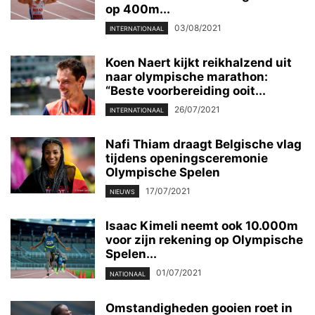
op 400m...
03/08/2021
INTERNATIONAAL
Koen Naert kijkt reikhalzend uit
naar olympische marathon:
“Beste voorbereiding ooit...
26/07/2021
INTERNATIONAAL
Nafi Thiam draagt Belgische vlag
tijdens openingsceremonie
Olympische Spelen
17/07/2021
NIEUWS
Isaac Kimeli neemt ook 10.000m
voor zijn rekening op Olympische
Spelen...
01/07/2021
NATIONAAL
Omstandigheden gooien roet in