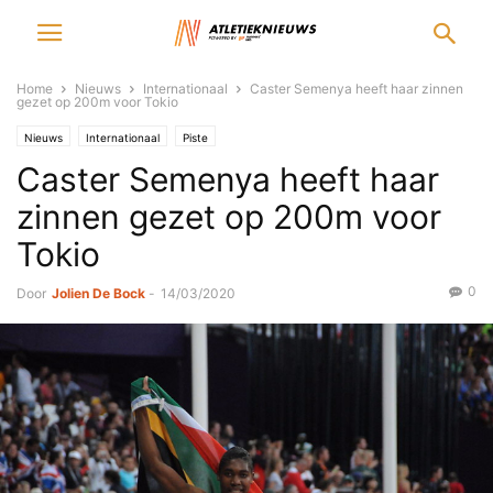
Home
Nieuws
Internationaal
Caster Semenya heeft haar zinnen
gezet op 200m voor Tokio
Nieuws
Internationaal
Piste
Caster Semenya heeft haar
zinnen gezet op 200m voor
Tokio
0
Door
Jolien De Bock
-
14/03/2020