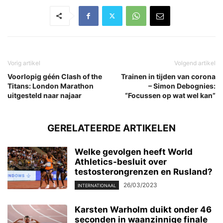
Vorig artikel
Volgend artikel
Voorlopig géén Clash of the
Trainen in tijden van corona
Titans: London Marathon
– Simon Debognies:
uitgesteld naar najaar
“Focussen op wat wel kan”
GERELATEERDE ARTIKELEN
Welke gevolgen heeft World
Athletics-besluit over
testosterongrenzen en Rusland?
26/03/2023
INTERNATIONAAL
Karsten Warholm duikt onder 46
seconden in waanzinnige finale