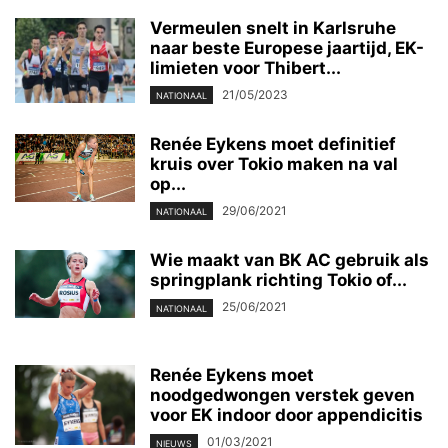
Vermeulen snelt in Karlsruhe
naar beste Europese jaartijd, EK-
limieten voor Thibert...
21/05/2023
NATIONAAL
Renée Eykens moet definitief
kruis over Tokio maken na val
op...
29/06/2021
NATIONAAL
Wie maakt van BK AC gebruik als
springplank richting Tokio of...
25/06/2021
NATIONAAL
Renée Eykens moet
noodgedwongen verstek geven
voor EK indoor door appendicitis
01/03/2021
NIEUWS