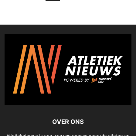
OVER ONS
Atletieknieuws is een vzw van gepassioneerde atleten en