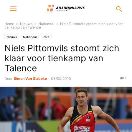
Home
Nieuws
Nationaal
Niels Pittomvils stoomt zich klaar voor
tienkamp van Talence
Nieuws
Nationaal
Piste
Niels Pittomvils stoomt zich
klaar voor tienkamp van
Talence
0
Door
Simon Van Glabeke
-
03/09/2016