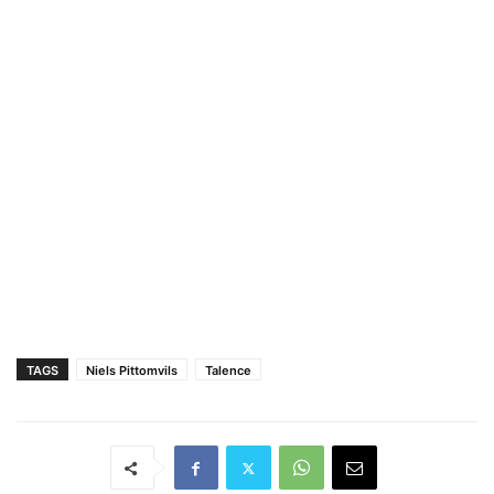
TAGS
Niels Pittomvils
Talence