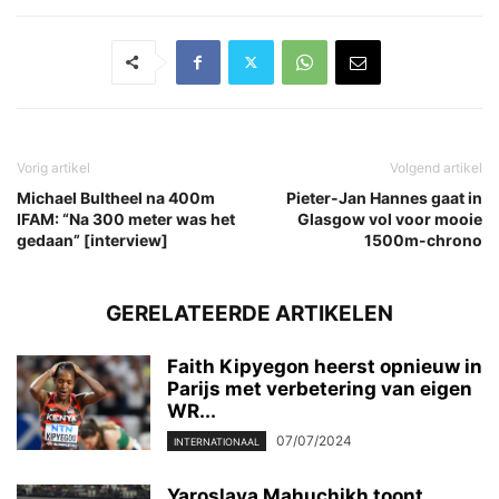
Vorig artikel
Volgend artikel
Michael Bultheel na 400m
Pieter-Jan Hannes gaat in
IFAM: “Na 300 meter was het
Glasgow vol voor mooie
gedaan” [interview]
1500m-chrono
GERELATEERDE ARTIKELEN
Faith Kipyegon heerst opnieuw in
Parijs met verbetering van eigen
WR...
07/07/2024
INTERNATIONAAL
Yaroslava Mahuchikh toont