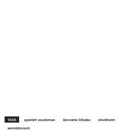
TAGS
ayanleh souleiman
Genzebe Dibaba
stockholm
wereldrecord