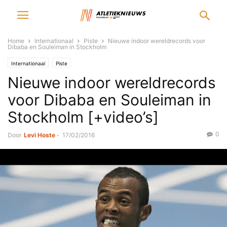
Home
Internationaal
Piste
Nieuwe indoor wereldrecords voor
Dibaba en Souleiman in Stockholm
Internationaal
Piste
Nieuwe indoor wereldrecords
voor Dibaba en Souleiman in
Stockholm [+video’s]
0
Door
Levi Hoste
-
17/02/2016