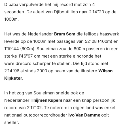
Dibaba verpulverde het mijlrecord met zo’n 4
seconden. De atleet van Djibouti liep naar 2’14″20 op de
1000m.
Het was de Nederlander
Bram Som
die feilloos haaswerk
leverde op de 1000m met passages van 52″08 (400m) en
1’19″44 (600m). Souleiman zou de 800m passeren in een
sterke 1’46″97 om met een sterke eindronde het
wereldrecord scherper te stellen. Die tijd stond met
2’14″96 al sinds 2000 op naam van de illustere
Wilson
Kipketer
.
In het zog van Souleiman snelde ook de
Nederlander
Thijmen Kupers
naar een knap persoonlijk
record van 2’17″02. Te noteren: in eigen land was enkel
nationaal outdoorrecordhouder
Ivo Van Damme
ooit
sneller.