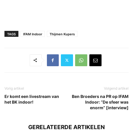
TAGS
IFAM Indoor
Thijmen Kupers
Vorig artikel
Volgend artikel
Er komt een livestream van
Ben Broeders na PR op IFAM
het BK indoor!
Indoor: “De sfeer was
enorm” [interview]
GERELATEERDE ARTIKELEN