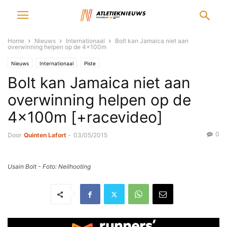
Home
Nieuws
Internationaal
Bolt kan Jamaica niet aan
overwinning helpen op de 4x100m
Nieuws
Internationaal
Piste
Bolt kan Jamaica niet aan
overwinning helpen op de
4x100m [+racevideo]
0
Door
Quinten Lafort
-
03/05/2015
Usain Bolt - Foto: Neilhooting