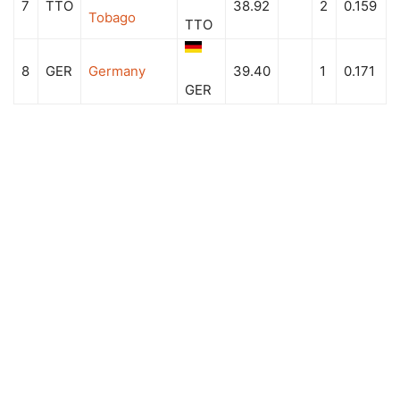
7
TTO
38.92
2
0.159
Tobago
TTO
8
GER
Germany
39.40
1
0.171
GER