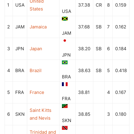
United
1
USA
37.38
CR
8
0.159
States
USA
2
JAM
Jamaica
37.68
SB
7
0.162
JAM
3
JPN
Japan
38.20
SB
6
0.184
JPN
4
BRA
Brazil
38.63
SB
5
0.418
BRA
5
FRA
France
38.81
4
0.167
FRA
Saint Kitts
6
SKN
38.85
3
0.180
and Nevis
SKN
Trinidad and