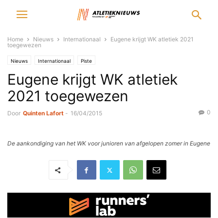
Home
Nieuws
Internationaal
Eugene krijgt WK atletiek 2021
toegewezen
Nieuws
Internationaal
Piste
Eugene krijgt WK atletiek
2021 toegewezen
0
Door
Quinten Lafort
-
16/04/2015
De aankondiging van het WK voor junioren van afgelopen zomer in Eugene