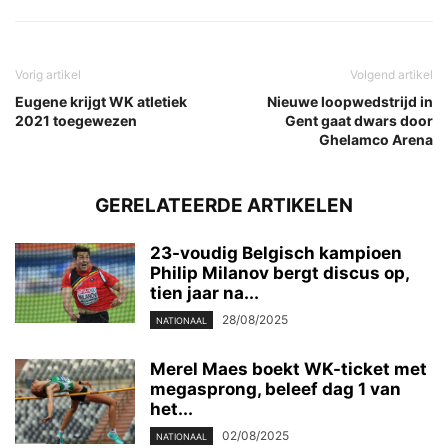
Vorig artikel
Volgend artikel
Eugene krijgt WK atletiek
Nieuwe loopwedstrijd in
2021 toegewezen
Gent gaat dwars door
Ghelamco Arena
GERELATEERDE ARTIKELEN
23-voudig Belgisch kampioen
Philip Milanov bergt discus op,
tien jaar na...
28/08/2025
NATIONAAL
Merel Maes boekt WK-ticket met
megasprong, beleef dag 1 van
het...
02/08/2025
NATIONAAL