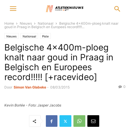
Home
Nieuws
Nationaal
Belgische 4x400m-ploeg knalt naar
goud in Praag in Belgisch en Europees record!!!!!...
Nieuws
Nationaal
Piste
Belgische 4x400m-ploeg
knalt naar goud in Praag in
Belgisch en Europees
record!!!!! [+racevideo]
0
Door
Simon Van Glabeke
-
08/03/2015
Kevin Borlée - Foto: Jasper Jacobs