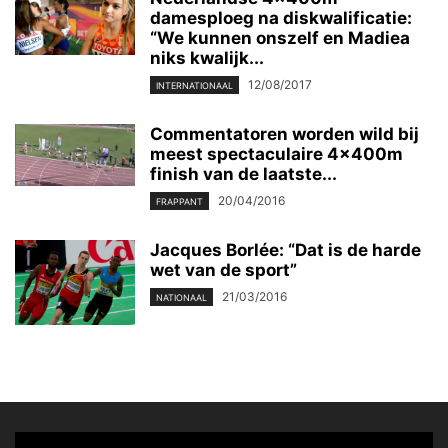
damesploeg na diskwalificatie:
“We kunnen onszelf en Madiea
niks kwalijk...
12/08/2017
INTERNATIONAAL
Commentatoren worden wild bij
meest spectaculaire 4x400m
finish van de laatste...
20/04/2016
FRAPPANT
Jacques Borlée: “Dat is de harde
wet van de sport”
21/03/2016
NATIONAAL