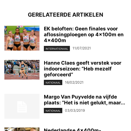
GERELATEERDE ARTIKELEN
EK beloften: Geen finales voor
aflossingploegen op 4x100m en
4x400m
11/07/2021
INTERNATIONAAL
Hanne Claes geeft verstek voor
indoorseizoen: “Heb mezelf
geforceerd”
16/02/2021
NATIONAAL
Margo Van Puyvelde na vijfde
plaats: “Het is niet gelukt, maar...
03/03/2019
NATIONAAL
Nederlandse 4x400m-