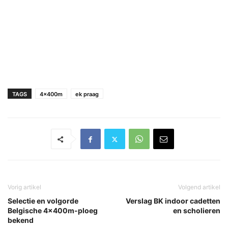
TAGS
4x400m
ek praag
Vorig artikel
Volgend artikel
Selectie en volgorde
Verslag BK indoor cadetten
Belgische 4x400m-ploeg
en scholieren
bekend