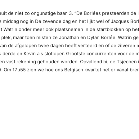
it de niet zo ongunstige baan 3. “De Borlées presteerden de la
iddag nog in De zevende dag en het lijkt wel of Jacques Borlée
cht Watrin onder meer ook plaatsnemen in de startblokken op h
plek, maar toen misten ze Jonathan en Dylan Borlée. Watrin gee
 van de afgelopen twee dagen heeft verteerd en of de zilveren 
 derde en Kevin als slotloper. Grootste concurrenten voor de me
n vast rekening gehouden worden. Opvallend bij de Tsjechen is
d. Om 17u55 zien we hoe ons Belgisch kwartet het er vanaf bre