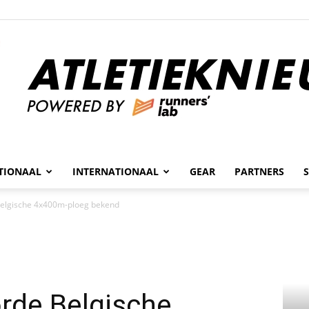
n
TIONAAL
INTERNATIONAAL
GEAR
PARTNERS
Atletieknieuws
 Belgische 4x400m-ploeg bekend
orde Belgische