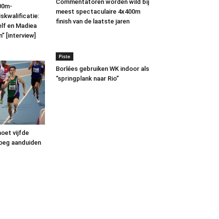
Commentatoren worden wild bij
00m-
meest spectaculaire 4x400m
skwalificatie:
finish van de laatste jaren
lf en Madiea
” [interview]
Piste
Borlées gebruiken WK indoor als
“springplank naar Rio”
oet vijfde
oeg aanduiden