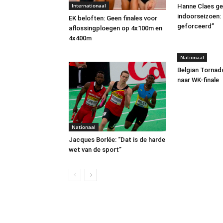
Internationaal
Hanne Claes ge
indoorseizoen:
EK beloften: Geen finales voor
geforceerd”
aflossingploegen op 4x100m en
4x400m
Nationaal
Belgian Tornad
naar WK-finale
Nationaal
Jacques Borlée: “Dat is de harde
wet van de sport”