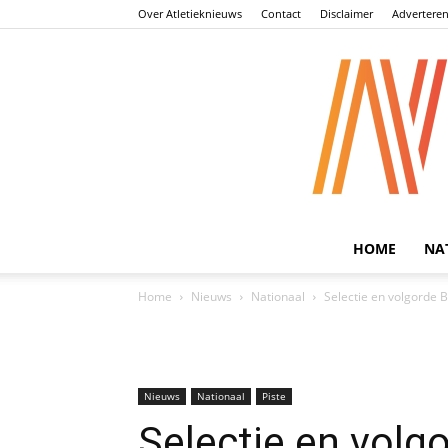
Over Atletieknieuws
Contact
Disclaimer
Advertere
HOME
NA
Home
Nieuws
Nationaal
Selectie en volgorde
Nieuws
Nationaal
Piste
Selectie en volg