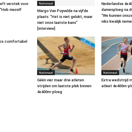
Nationaal
Nederlandse 4x4
eft verstek voor
damesploeg na di
 “Heb mezelf
Margo Van Puyvelde na vijfde
“We kunnen onsze
plaats: “Het is niet gelukt, maar
niks kwalijk nemen
niet onze laatste kans”
[interview]
os comfortabel
Nationaal
Nationaal
Géén vier maar drie atleten
Extra wedstrijd m
strijden om laatste plek binnen
atleet 4x400m-pl
4x400m-ploeg