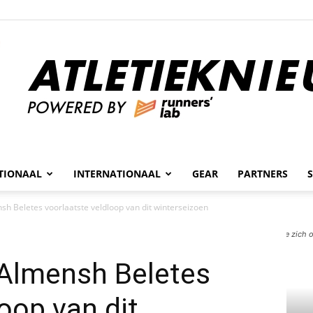
n
TIONAAL
INTERNATIONAAL
GEAR
PARTNERS
Atletieknieuws
sh Beletes voorlaatste veldloop van dit winterseizoen
Kan Almensh Belete zich o
 Almensh Beletes
oop van dit