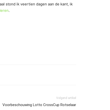
al stond ik veertien dagen aan de kant, ik
deren
.
Volgend artikel
Voorbeschouwing Lotto CrossCup Rotselaar