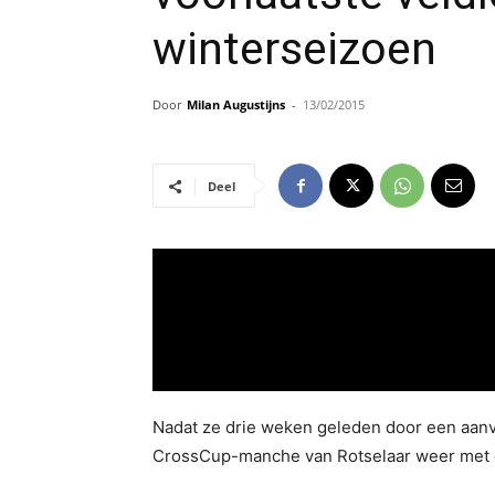
winterseizoen
Door
Milan Augustijns
-
13/02/2015
Deel
Nadat ze drie weken geleden door een aanva
CrossCup-manche van Rotselaar weer met co