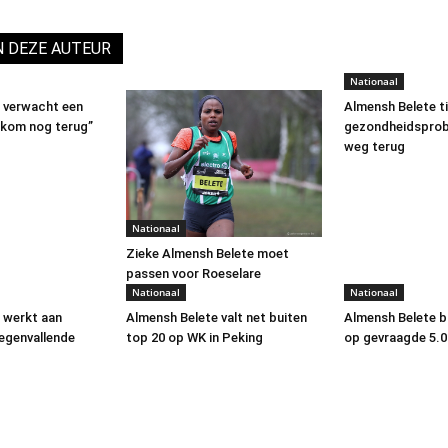
N DEZE AUTEUR
Nationaal
 verwacht een
Almensh Belete t
k kom nog terug”
gezondheidsprob
weg terug
Nationaal
Zieke Almensh Belete moet
passen voor Roeselare
Nationaal
Nationaal
 werkt aan
Almensh Belete valt net buiten
Almensh Belete b
egenvallende
top 20 op WK in Peking
op gevraagde 5.0