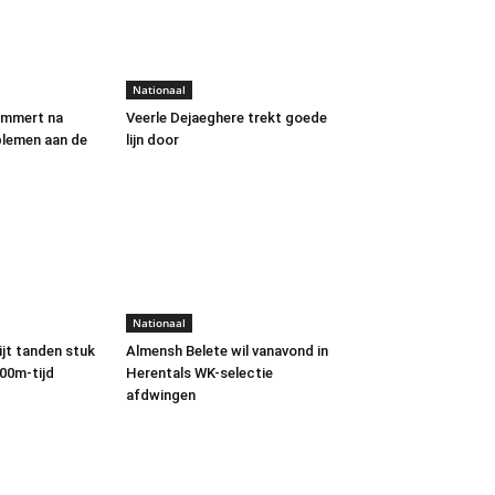
Nationaal
immert na
Veerle Dejaeghere trekt goede
lemen aan de
lijn door
Nationaal
ijt tanden stuk
Almensh Belete wil vanavond in
00m-tijd
Herentals WK-selectie
afdwingen