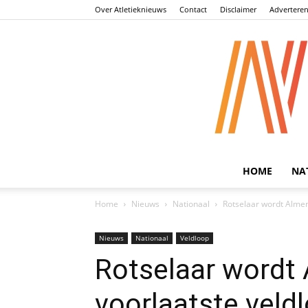
Over Atletieknieuws
Contact
Disclaimer
Advertere
HOME
NA
Home
Nieuws
Nationaal
Rotselaar wordt Almen
Nieuws
Nationaal
Veldloop
Rotselaar wordt
voorlaatste veldl