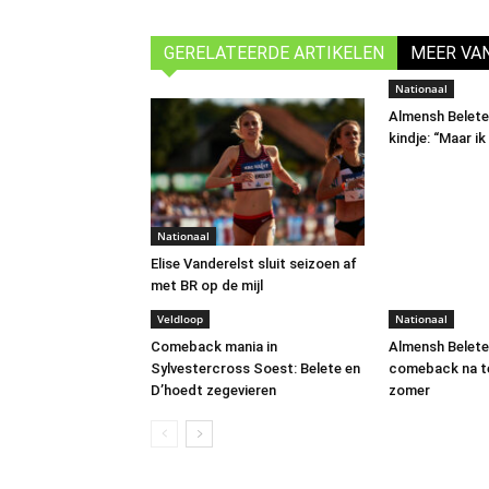
GERELATEERDE ARTIKELEN
MEER VA
Nationaal
Almensh Belete
kindje: “Maar i
Nationaal
Elise Vanderelst sluit seizoen af
met BR op de mijl
Veldloop
Nationaal
Comeback mania in
Almensh Belete
Sylvestercross Soest: Belete en
comeback na t
D’hoedt zegevieren
zomer