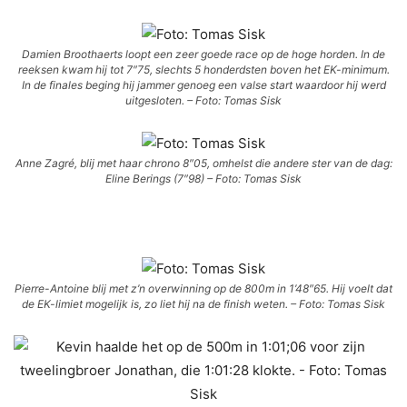
Damien Broothaerts loopt een zeer goede race op de hoge horden. In de
reeksen kwam hij tot 7″75, slechts 5 honderdsten boven het EK-minimum.
In de finales beging hij jammer genoeg een valse start waardoor hij werd
uitgesloten. – Foto: Tomas Sisk
Anne Zagré, blij met haar chrono 8″05, omhelst die andere ster van de dag:
Eline Berings (7″98) – Foto: Tomas Sisk
Pierre-Antoine blij met z’n overwinning op de 800m in 1’48″65. Hij voelt dat
de EK-limiet mogelijk is, zo liet hij na de finish weten. – Foto: Tomas Sisk