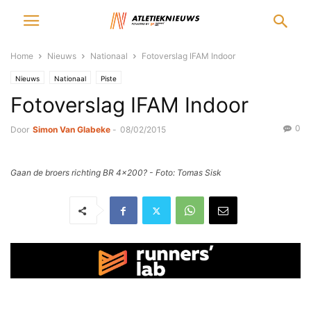
Home
Nieuws
Nationaal
Fotoverslag IFAM Indoor
Nieuws
Nationaal
Piste
Fotoverslag IFAM Indoor
0
Door
Simon Van Glabeke
-
08/02/2015
Gaan de broers richting BR 4x200? - Foto: Tomas Sisk