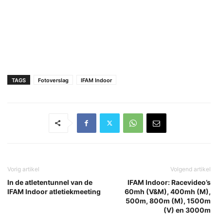
TAGS
Fotoverslag
IFAM Indoor
Vorig artikel
Volgend artikel
In de atletentunnel van de
IFAM Indoor: Racevideo’s
IFAM Indoor atletiekmeeting
60mh (V&M), 400mh (M),
500m, 800m (M), 1500m
(V) en 3000m