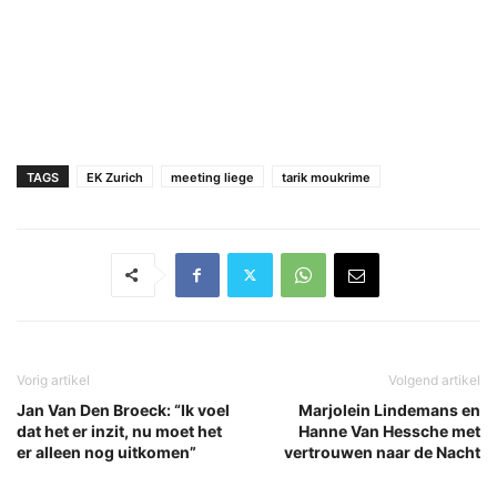
TAGS
EK Zurich
meeting liege
tarik moukrime
Vorig artikel
Volgend artikel
Jan Van Den Broeck: “Ik voel
Marjolein Lindemans en
dat het er inzit, nu moet het
Hanne Van Hessche met
er alleen nog uitkomen”
vertrouwen naar de Nacht