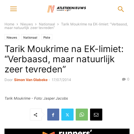
Home
Nieuws
Nationaal
Tarik Moukrime na EK-limiet: “Verbaasd,
maar natuurlijk zeer tevreden”
Nieuws
Nationaal
Piste
Tarik Moukrime na EK-limiet:
“Verbaasd, maar natuurlijk
zeer tevreden”
0
Door
Simon Van Glabeke
-
17/07/2014
Tarik Moukrime - Foto: Jasper Jacobs