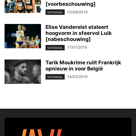
[voorbeschouwing]
02/08/2019
NATIONAAL
Elise Vanderelst etaleert
hoogvorm in sfeervol Luik
[nabeschouwing]
17/07/2019
NATIONAAL
Tarik Moukrime ruilt Frankrijk
opnieuw in voor België
14/03/2019
NATIONAAL