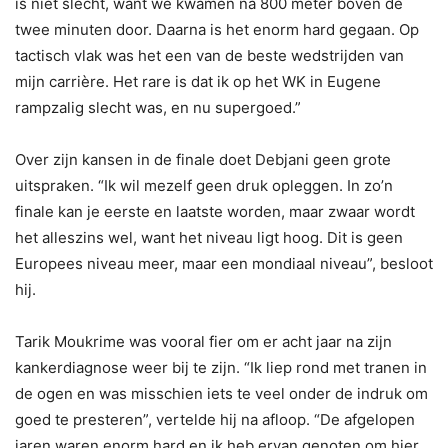
is niet slecht, want we kwamen na 800 meter boven de
twee minuten door. Daarna is het enorm hard gegaan. Op
tactisch vlak was het een van de beste wedstrijden van
mijn carrière. Het rare is dat ik op het WK in Eugene
rampzalig slecht was, en nu supergoed.”
Over zijn kansen in de finale doet Debjani geen grote
uitspraken. “Ik wil mezelf geen druk opleggen. In zo’n
finale kan je eerste en laatste worden, maar zwaar wordt
het alleszins wel, want het niveau ligt hoog. Dit is geen
Europees niveau meer, maar een mondiaal niveau”, besloot
hij.
Tarik Moukrime was vooral fier om er acht jaar na zijn
kankerdiagnose weer bij te zijn. “Ik liep rond met tranen in
de ogen en was misschien iets te veel onder de indruk om
goed te presteren”, vertelde hij na afloop. “De afgelopen
jaren waren enorm hard en ik heb ervan genoten om hier