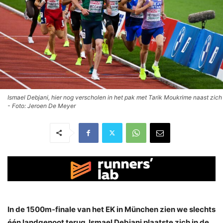
Ismael Debjani, hier nog verscholen in het pak met Tarik Moukrime naast zich
- Foto: Jeroen De Meyer
In de 1500m-finale van het EK in München zien we slechts
één landgenoot terug. Ismael Debjani plaatste zich in de