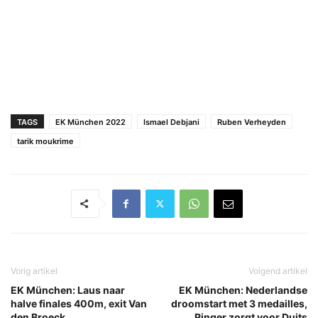
TAGS
EK München 2022
Ismael Debjani
Ruben Verheyden
tarik moukrime
Vorig artikel
Volgend artikel
EK München: Laus naar
EK München: Nederlandse
halve finales 400m, exit Van
droomstart met 3 medailles,
den Broeck
Ringer zorgt voor Duits