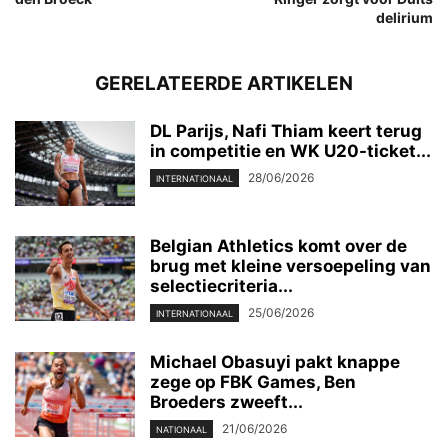
delirium
GERELATEERDE ARTIKELEN
DL Parijs, Nafi Thiam keert terug
in competitie en WK U20-ticket...
28/06/2026
INTERNATIONAAL
Belgian Athletics komt over de
brug met kleine versoepeling van
selectiecriteria...
25/06/2026
INTERNATIONAAL
Michael Obasuyi pakt knappe
zege op FBK Games, Ben
Broeders zweeft...
21/06/2026
NATIONAAL