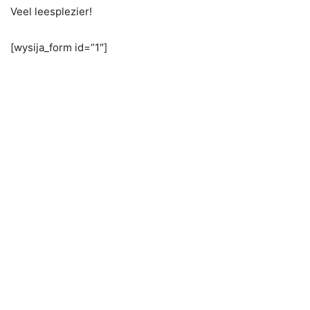
Veel leesplezier!
[wysija_form id=”1″]