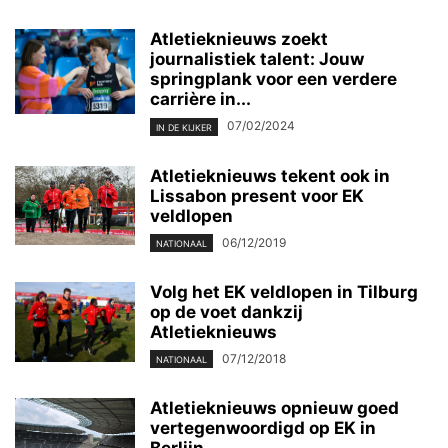
Atletieknieuws zoekt
journalistiek talent: Jouw
springplank voor een verdere
carrière in...
07/02/2024
IN DE KIJKER
Atletieknieuws tekent ook in
Lissabon present voor EK
veldlopen
06/12/2019
NATIONAAL
Volg het EK veldlopen in Tilburg
op de voet dankzij
Atletieknieuws
07/12/2018
NATIONAAL
Atletieknieuws opnieuw goed
vertegenwoordigd op EK in
Berlijn