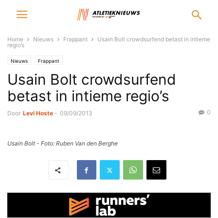
Home
Nieuws
Frappant
Usain Bolt crowdsurfend betast in intieme
regio’s
Nieuws
Frappant
Usain Bolt crowdsurfend
betast in intieme regio’s
0
Door
Levi Hoste
-
09/09/2013
Usain Bolt - Foto: Ruben Van den Berghe