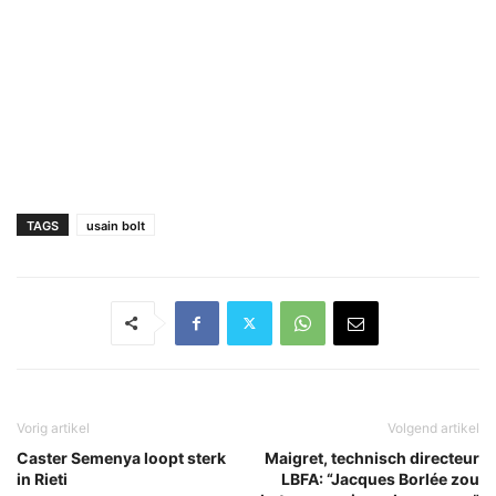
TAGS
usain bolt
Vorig artikel
Volgend artikel
Caster Semenya loopt sterk
Maigret, technisch directeur
in Rieti
LBFA: “Jacques Borlée zou