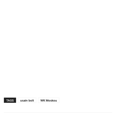
TAGS
usain bolt
WK Moskou