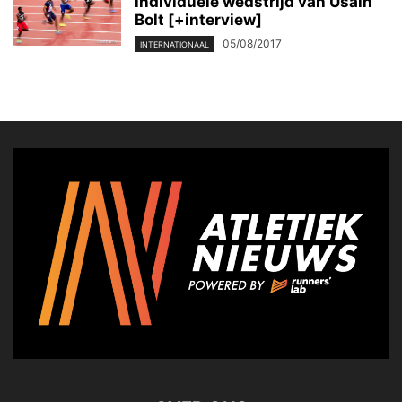
individuele wedstrijd van Usain
Bolt [+interview]
05/08/2017
INTERNATIONAAL