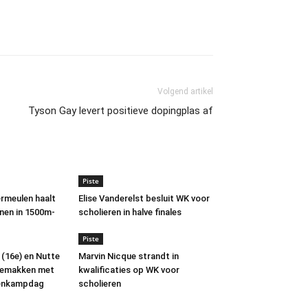
Volgend artikel
Tyson Gay levert positieve dopingplas af
Piste
ermeulen haalt
Elise Vanderelst besluit WK voor
nnen in 1500m-
scholieren in halve finales
Piste
 (16e) en Nutte
Marvin Nicque strandt in
gemakken met
kwalificaties op WK voor
ienkampdag
scholieren