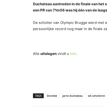
Duchateau aantreden in de finale van het
een PR van 71m56 was hij één van de laags
De scholier van Olympic Brugge werd met ee
persoonlijke record nog maar in de finale 
Alle
uitslagen
vindt u
hier
.
TAGS
Donetsk
jarne duchateau
wk scholieren