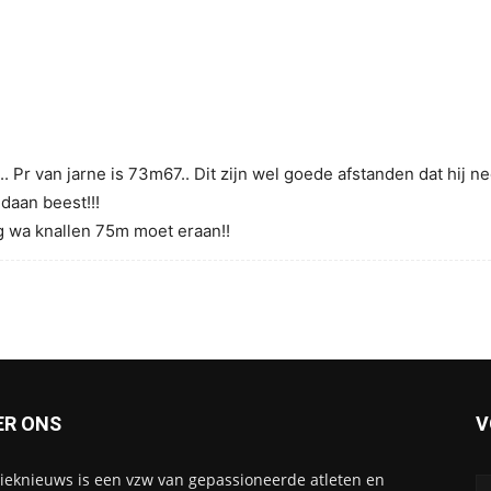
 Pr van jarne is 73m67.. Dit zijn wel goede afstanden dat hij n
daan beest!!!
g wa knallen 75m moet eraan!!
ER ONS
V
tieknieuws is een vzw van gepassioneerde atleten en