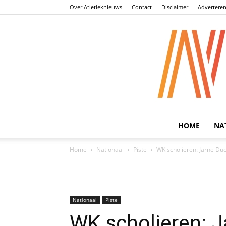
Over Atletieknieuws
Contact
Disclaimer
Advertere
HOME
NA
Home
Nationaal
Piste
WK scholieren: Jarne Du
Nationaal
Piste
WK scholieren: 