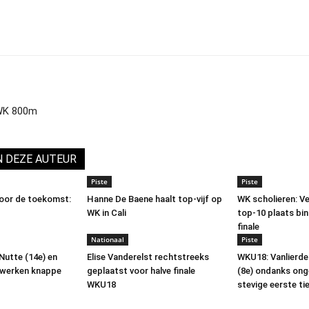
 WK 800m
N DEZE AUTEUR
Piste
Piste
voor de toekomst:
Hanne De Baene haalt top-vijf op
WK scholieren: V
WK in Cali
top-10 plaats bi
finale
Nationaal
Piste
Nutte (14e) en
Elise Vanderelst rechtstreeks
WKU18: Vanlierde
) werken knappe
geplaatst voor halve finale
(8e) ondanks on
WKU18
stevige eerste t