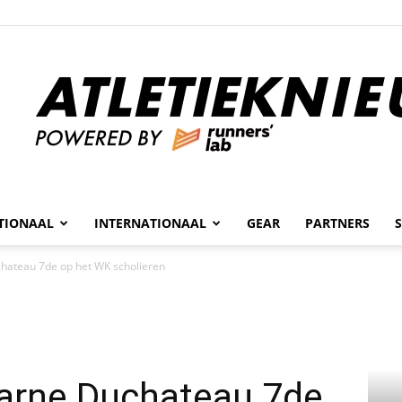
n
TIONAAL
INTERNATIONAAL
GEAR
PARTNERS
Atletieknieuws
chateau 7de op het WK scholieren
Jarne Duchateau 7de