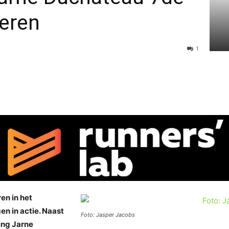
ieren
1
en in het
n in actie. Naast
Foto: Jasper Jacobs
ing Jarne