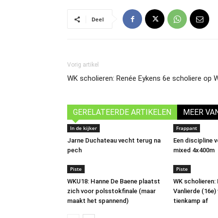
Deel
Vorig artikel
WK scholieren: Renée Eykens 6e scholiere op
GERELATEERDE ARTIKELEN
MEER VA
In de kijker
Frappant
Jarne Duchateau vecht terug na
Een discipline 
pech
mixed 4x400m
Piste
Piste
WKU18: Hanne De Baene plaatst
WK scholieren: 
zich voor polsstokfinale (maar
Vanlierde (16e
maakt het spannend)
tienkamp af