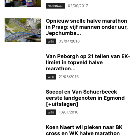
02/09/2017
NATIONAAL
Opnieuw snelle halve marathon
in Praag: vijf mannen onder uur,
Jepchumba...
03/04/2016
WEG
Van Peborgh op 21 tellen van EK-
limiet in topveld halve
marathon...
21/03/2016
WEG
Soccol en Van Schuerbeeck
eerste landgenoten in Egmond
[+uitslagen]
10/01/2016
WEG
Koen Naert wil pieken naar BK
cross en WK halve marathon