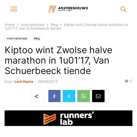
Home
Internationaal
Weg
Kiptoo wint Zwolse halve marathon in
1u01’17, Van Schuerbeeck tiende
Internationaal
Weg
Kiptoo wint Zwolse halve
marathon in 1u01’17, Van
Schuerbeeck tiende
0
Door
Levi Hoste
-
09/06/2013