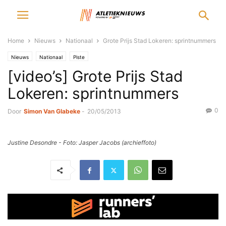
Home
Nieuws
Nationaal
Grote Prijs Stad Lokeren: sprintnummers
Nieuws
Nationaal
Piste
[video’s] Grote Prijs Stad
Lokeren: sprintnummers
0
Door
Simon Van Glabeke
-
20/05/2013
Justine Desondre - Foto: Jasper Jacobs (archieffoto)