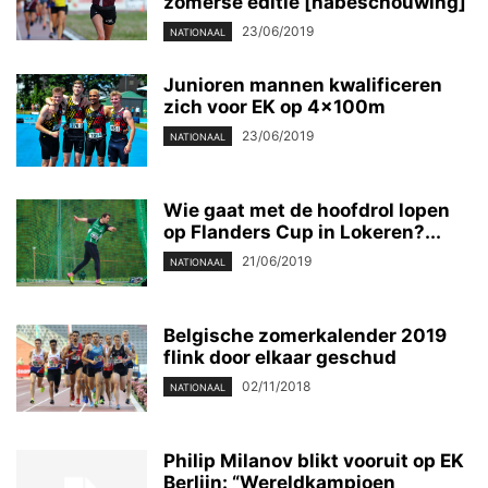
zomerse editie [nabeschouwing]
23/06/2019
NATIONAAL
Junioren mannen kwalificeren
zich voor EK op 4x100m
23/06/2019
NATIONAAL
Wie gaat met de hoofdrol lopen
op Flanders Cup in Lokeren?...
21/06/2019
NATIONAAL
Belgische zomerkalender 2019
flink door elkaar geschud
02/11/2018
NATIONAAL
Philip Milanov blikt vooruit op EK
Berlijn: “Wereldkampioen