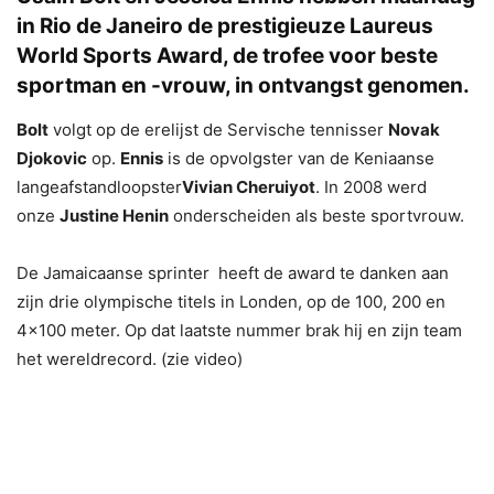
in Rio de Janeiro de prestigieuze Laureus
World Sports Award, de trofee voor beste
sportman en -vrouw, in ontvangst genomen.
Bolt
volgt op de erelijst de Servische tennisser
Novak
Djokovic
op.
Ennis
is de opvolgster van de Keniaanse
langeafstandloopster
Vivian Cheruiyot
. In 2008 werd
onze
Justine Henin
onderscheiden als beste sportvrouw.
De Jamaicaanse sprinter heeft de award te danken aan
zijn drie olympische titels in Londen, op de 100, 200 en
4×100 meter. Op dat laatste nummer brak hij en zijn team
het wereldrecord. (zie video)