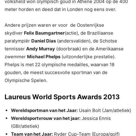
volksheld won olympisch goud in Athene 2004 op de 400
meter horden en deed dat in Londen nog eens over.
Andere prijzen waren er voor de Oostenrijkse
skydiver
Felix Baumgartner
(actie), de Braziliaanse
paralympiër
Daniel Dias
(andersvaliden), de Schotse
tennisser
Andy Murray
(doorbraak) en de Amerikaanse
zwemmer
Michael Phelps
(uitzonderlijke prestatie).
Phelps is met 22 olympische medailles, waarvan 18
gouden, de meest succesvolle sportman van de
Olympische Spelen.
Laureus World Sports Awards 2013
Wereldsportman van het Jaar:
Usain Bolt (Jam/atletiek)
Wereldsportvrouw van het jaar:
Jessica Ennis
(GBr/atletiek)
Team van het Jaar:
Ryder Cup-Team (Europa/golf)