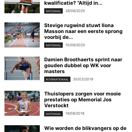
kwalificatie? “Altijd in...
26/06/2025
NATIONAAL
Stevige rugwind stuwt Ilona
Masson naar een eerste sprong
voorbij de...
10/06/2025
NATIONAAL
Damien Broothaerts sprint naar
gouden dubbel op WK voor
masters
30/03/2019
INTERNATIONAAL
Thuislopers zorgen voor mooie
prestaties op Memorial Jos
Verstockt
19/08/2018
NATIONAAL
Wie worden de blikvangers op de