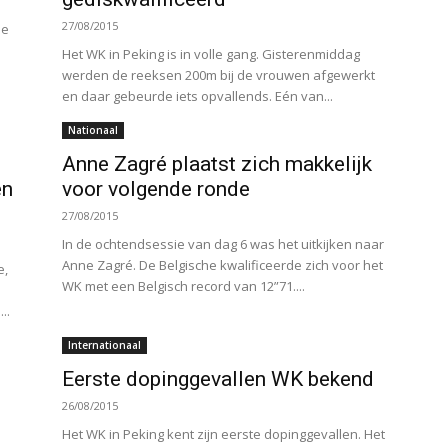
27/08/2015
de
Het WK in Peking is in volle gang. Gisterenmiddag
werden de reeksen 200m bij de vrouwen afgewerkt
en daar gebeurde iets opvallends. Eén van...
Nationaal
Anne Zagré plaatst zich makkelijk
en
voor volgende ronde
27/08/2015
In de ochtendsessie van dag 6 was het uitkijken naar
Anne Zagré. De Belgische kwalificeerde zich voor het
e,
WK met een Belgisch record van 12”71....
..
Internationaal
Eerste dopinggevallen WK bekend
26/08/2015
Het WK in Peking kent zijn eerste dopinggevallen. Het