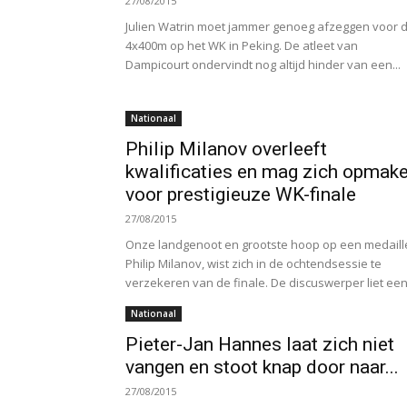
27/08/2015
Julien Watrin moet jammer genoeg afzeggen voor 
4x400m op het WK in Peking. De atleet van
Dampicourt ondervindt nog altijd hinder van een...
Nationaal
Philip Milanov overleeft
kwalificaties en mag zich opmak
voor prestigieuze WK-finale
27/08/2015
Onze landgenoot en grootste hoop op een medaill
Philip Milanov, wist zich in de ochtendsessie te
verzekeren van de finale. De discuswerper liet een.
Nationaal
Pieter-Jan Hannes laat zich niet
vangen en stoot knap door naar...
27/08/2015