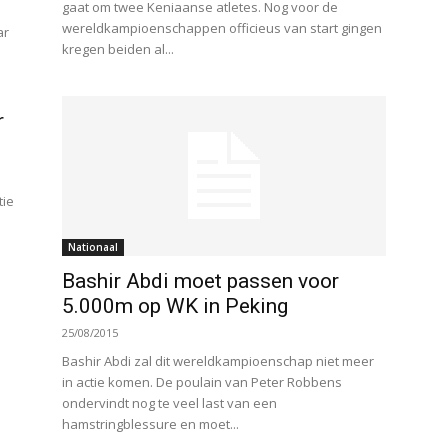
gaat om twee Keniaanse atletes. Nog voor de
wereldkampioenschappen officieus van start gingen
ar
kregen beiden al...
r
tie
Nationaal
Bashir Abdi moet passen voor
5.000m op WK in Peking
25/08/2015
Bashir Abdi zal dit wereldkampioenschap niet meer
in actie komen. De poulain van Peter Robbens
ondervindt nog te veel last van een
hamstringblessure en moet...