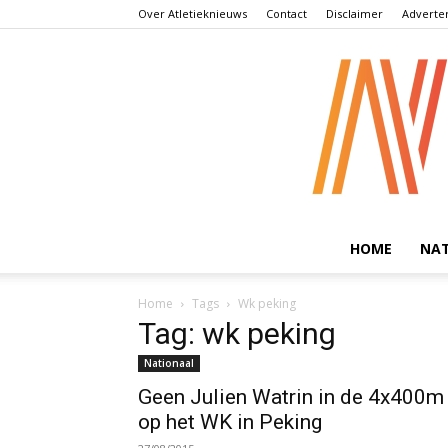
Over Atletieknieuws
Contact
Disclaimer
Adverte
HOME
NA
Home
Tags
Wk peking
Tag: wk peking
Nationaal
Geen Julien Watrin in de 4x400m
op het WK in Peking