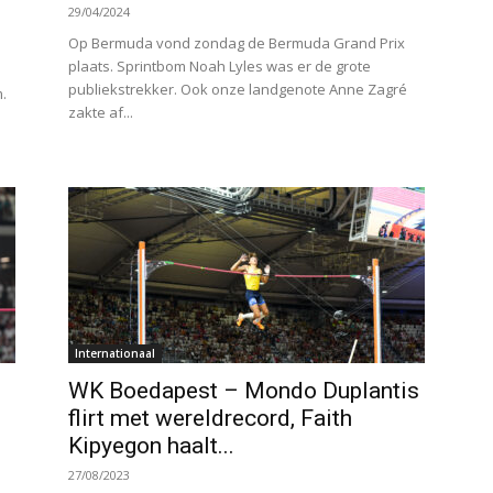
29/04/2024
Op Bermuda vond zondag de Bermuda Grand Prix
plaats. Sprintbom Noah Lyles was er de grote
publiekstrekker. Ook onze landgenote Anne Zagré
.
zakte af...
Internationaal
WK Boedapest – Mondo Duplantis
flirt met wereldrecord, Faith
Kipyegon haalt...
27/08/2023