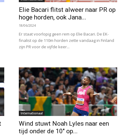
Elie Bacari flitst alweer naar PR op
hoge horden, ook Jana...
18/06/2024
Er staat voorlopig geen rem op Elie Bacari. De EK-
finalist op de 110m horden zette vandaag in Finland
zijn PR voor de vijfde keer...
Internationaal
t
Wind stuwt Noah Lyles naar een
tijd onder de 10″ op...