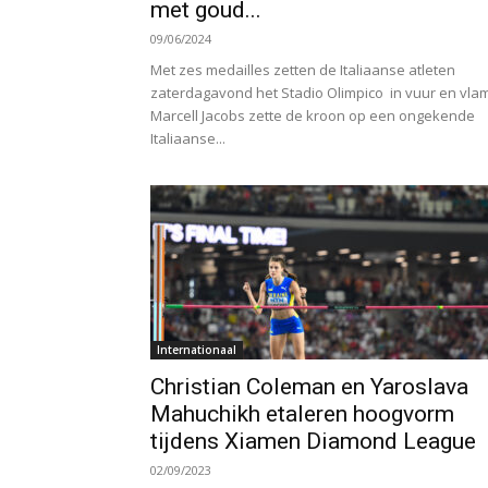
met goud...
09/06/2024
Met zes medailles zetten de Italiaanse atleten
zaterdagavond het Stadio Olimpico in vuur en vlam
Marcell Jacobs zette de kroon op een ongekende
Italiaanse...
Internationaal
Christian Coleman en Yaroslava
Mahuchikh etaleren hoogvorm
tijdens Xiamen Diamond League
02/09/2023