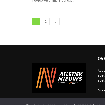
hoofdprogramma, maar dat...
1
2
OV
Atle
atlet
atlet
Neem