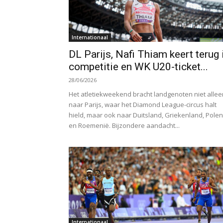
Internationaal
DL Parijs, Nafi Thiam keert terug 
competitie en WK U20-ticket...
28/06/2026
Het atletiekweekend bracht landgenoten niet allee
naar Parijs, waar het Diamond League-circus halt
hield, maar ook naar Duitsland, Griekenland, Polen
en Roemenië. Bijzondere aandacht...
Internationaal