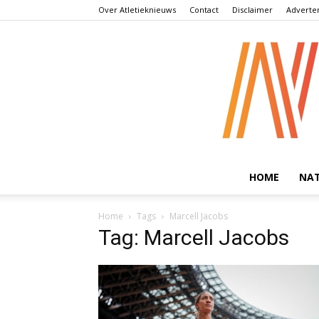
Over Atletieknieuws
Contact
Disclaimer
Adverte
HOME
NA
Home
Tags
Marcell Jacobs
Tag: Marcell Jacobs