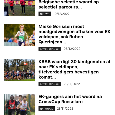
Belgische selectie waard op
selectief parcours...
10/12/2022
NIEUWS
Mieke Gorissen moet
noodgedwongen afhaken voor EK
veldopen, ook Ruben
Querinjean...
08/12/2022
INTERNATIONAAL
KBAB vaardigt 30 landgenoten af
naar EK veldlopen,
titelverdedigers bevestigen
komst...
29/11/2022
INTERNATIONAAL
EK-gangers aan het woord na
CrossCup Roeselare
28/11/2022
NATIONAAL