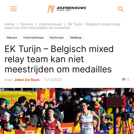
Home
Nieuws
Internationaal
EK Turijn – Belgisch mixed relay
team kan niet meestrijden om medailles
Nieuws
Internationaal
Nationaal
Veldloop
EK Turijn – Belgisch mixed
relay team kan niet
meestrijden om medailles
0
Door
Jolien De Bock
-
11/12/2022