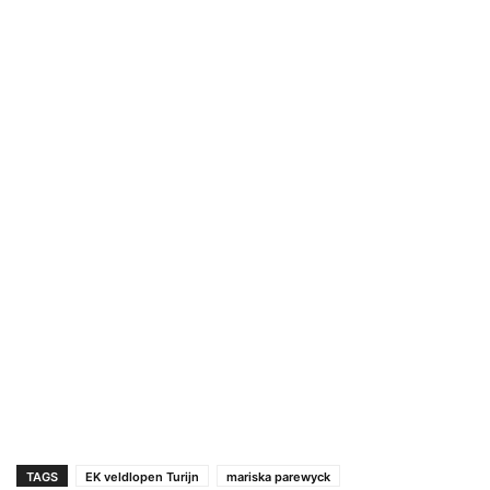
TAGS
EK veldlopen Turijn
mariska parewyck