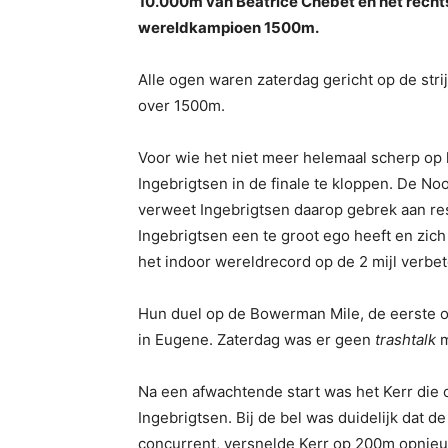
10.000m van Beatrice Chebet en het recht
wereldkampioen 1500m.
Alle ogen waren zaterdag gericht op de stri
over 1500m.
Voor wie het niet meer helemaal scherp op 
Ingebrigtsen in de finale te kloppen. De Noo
verweet Ingebrigtsen daarop gebrek aan res
Ingebrigtsen een te groot ego heeft en zich
het indoor wereldrecord op de 2 mijl verbe
Hun duel op de Bowerman Mile, de eerste o
in Eugene. Zaterdag was er geen
trashtalk
m
Na een afwachtende start was het Kerr die 
Ingebrigtsen. Bij de bel was duidelijk dat 
concurrent, versnelde Kerr op 200m opnieuw