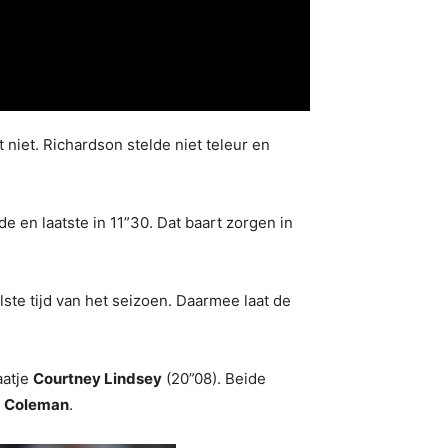
iet. Richardson stelde niet teleur en
en laatste in 11”30. Dat baart zorgen in
lste tijd van het seizoen. Daarmee laat de
aatje
Courtney Lindsey
(20”08). Beide
k
Coleman
.