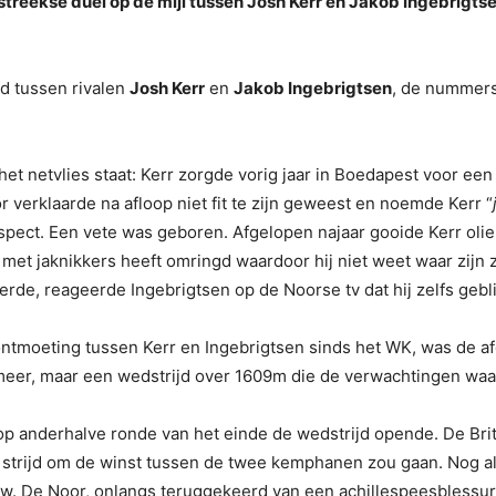
streekse duel op de mijl tussen Josh Kerr en Jakob Ingebrig
jd tussen rivalen
Josh Kerr
en
Jakob Ingebrigtsen
, de nummers
het netvlies staat: Kerr zorgde vorig jaar in Boedapest voor e
r verklaarde na afloop niet fit te zijn geweest en noemde Kerr “
pect. Een vete was geboren. Afgelopen najaar gooide Kerr olie 
 met jaknikkers heeft omringd waardoor hij niet weet waar zijn
terde, reageerde Ingebrigtsen op de Noorse tv dat hij zelfs g
ntmoeting tussen Kerr en Ingebrigtsen sinds het WK, was de 
eer, maar een wedstrijd over 1609m die de verwachtingen waa
op anderhalve ronde van het einde de wedstrijd opende. De Bri
de strijd om de winst tussen de twee kemphanen zou gaan. Nog a
. De Noor, onlangs teruggekeerd van een achillespeesblessure, 