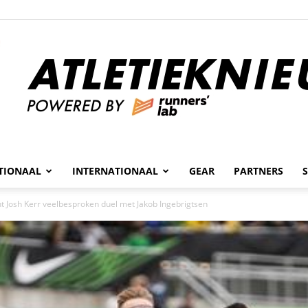
n
TIONAAL
INTERNATIONAAL
GEAR
PARTNERS
Atletieknieuws
t Josh Kerr veelbesproken duel met Jakob Ingebrigtsen