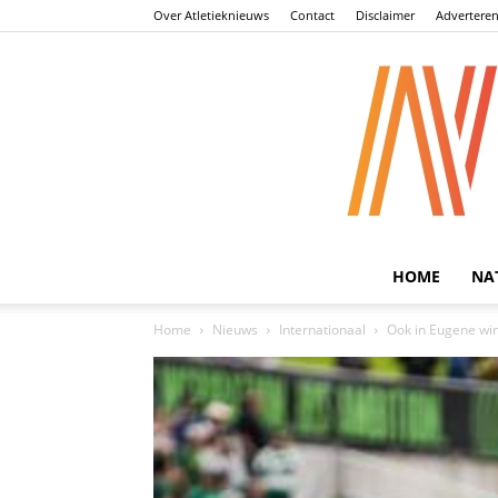
Over Atletieknieuws
Contact
Disclaimer
Advertere
HOME
NA
Home
Nieuws
Internationaal
Ook in Eugene win