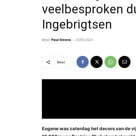
veelbesproken d
Ingebrigtsen
Door
Paul Steens
-
25/05/2024
Deel
Eugene was zaterdag het decors van de vi