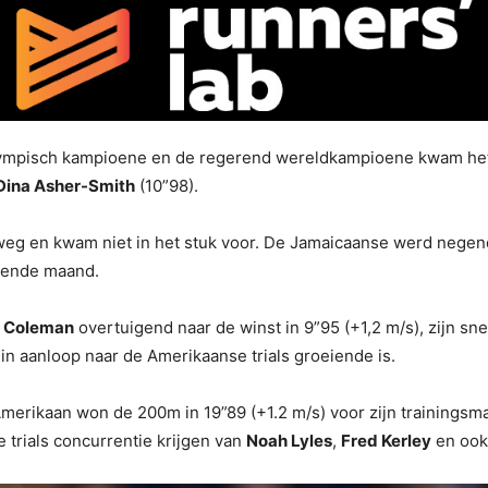
olympisch kampioene en de regerend wereldkampioene kwam het n
Dina Asher-Smith
(10”98).
 en kwam niet in het stuk voor. De Jamaicaanse werd negende 
lgende maand.
n Coleman
overtuigend naar de winst in 9”95 (+1,2 m/s), zijn sne
n aanloop naar de Amerikaanse trials groeiende is.
Amerikaan won de 200m in 19”89 (+1.2 m/s) voor zijn trainingsm
trials concurrentie krijgen van
Noah Lyles
,
Fred Kerley
en oo