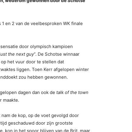
tsen, wederom gewonnen door de Schotse
 1 en 2 van de veelbesproken WK finale
en sensatie door olympisch kampioen
just the next guy
”. De Schotse winnaar
op het vuur door te stellen dat
 zwaktes liggen. Toen Kerr afgelopen winter
eblinddoekt zou hebben gewonnen.
afgelopen dagen dan ook de
talk of the town
r maakte.
t nam de kop, op de voet gevolgd door
ltijd geschaduwd door zijn grootste
kon in het spoor blijven van de Brit, maar