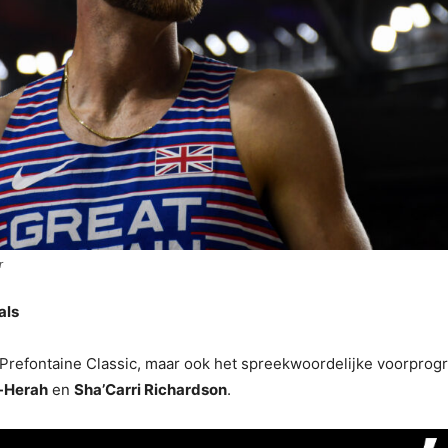
r
als
refontaine Classic, maar ook het spreekwoordelijke voorprogr
-Herah
en
Sha’Carri Richardson
.