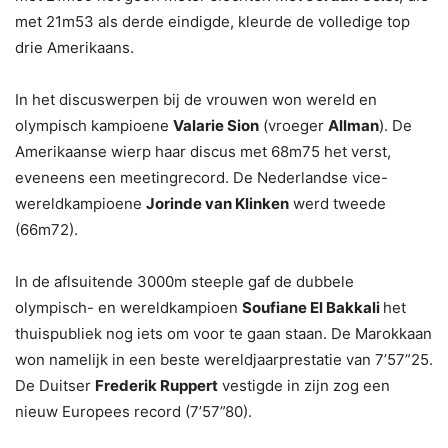
met 21m53 als derde eindigde, kleurde de volledige top
drie Amerikaans.
In het discuswerpen bij de vrouwen won wereld en
olympisch kampioene
Valarie Sion
(vroeger
Allman
). De
Amerikaanse wierp haar discus met 68m75 het verst,
eveneens een meetingrecord. De Nederlandse vice-
wereldkampioene
Jorinde van Klinken
werd tweede
(66m72).
In de aflsuitende 3000m steeple gaf de dubbele
olympisch- en wereldkampioen
Soufiane El Bakkali
het
thuispubliek nog iets om voor te gaan staan. De Marokkaan
won namelijk in een beste wereldjaarprestatie van 7’57”25.
De Duitser
Frederik Ruppert
vestigde in zijn zog een
nieuw Europees record (7’57”80).