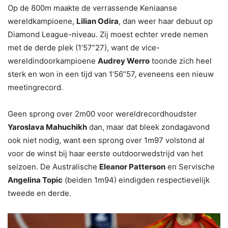
Op de 800m maakte de verrassende Keniaanse
wereldkampioene,
Lilian Odira
, dan weer haar debuut op
Diamond League-niveau. Zij moest echter vrede nemen
met de derde plek (1’57”27), want de vice-
wereldindoorkampioene
Audrey Werro
toonde zich heel
sterk en won in een tijd van 1’56”57, eveneens een nieuw
meetingrecord.
Geen sprong over 2m00 voor wereldrecordhoudster
Yaroslava Mahuchikh
dan, maar dat bleek zondagavond
ook niet nodig, want een sprong over 1m97 volstond al
voor de winst bij haar eerste outdoorwedstrijd van het
seizoen. De Australische
Eleanor Patterson
en Servische
Angelina Topic
(beiden 1m94) eindigden respectievelijk
tweede en derde.