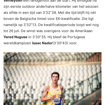
Verheyden
een landgenoot aan de start. Hij eindigde na
zijn eerste outdoor anderhalve kilometer van het seizoen
als elfde in een tijd van 3’32”38. Met die tijd blijft hij nét
boven de Belgische limiet voor EK-kwalificatie. Die ligt
namelijk op 3’32”13. De kwalificatieperiode loopt wel nog
tot 26 juli. De winst was overigens voor de Amerikaan
Yared Nuguse
in 3’30”35. Hij bleef de Portugese
wereldkampioen
Isaac Nader
(3’30”43) voor.