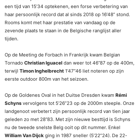
een tijd van 15’34 optekenen, een forse verbetering van
haar persoonlijk record dat al sinds 2018 op 16’48” stond.
Rooms komt met haar prestatie van vandaag op de
zevende plaats te staan in de Belgische ranglijst aller
tijden.
Op de Meeting de Forbach in Frankrijk kwam Belgian
Tornado
Christian Iguacel
dan weer tot 46”87 op de 400m,
terwijl
Timon Inghelbrecht
1’47”46 liet noteren op zijn
eerste outdoor 800m van het seizoen.
Op de Goldenes Oval in het Duitse Dresden kwam
Rémi
Schyns
vervolgens tot 5’26”23 op de 2000m steeple. Onze
landgenoot verbetert zijn persoonlijk record van tien jaar
geleden zo met 28”83. Met zijn nieuwe besttijd is Schyns
nu de tweede snelste Belg ooit op dit nummer. Enkel
William Van Dijck
ging in 1987 sneller (5’22”24). De 22-