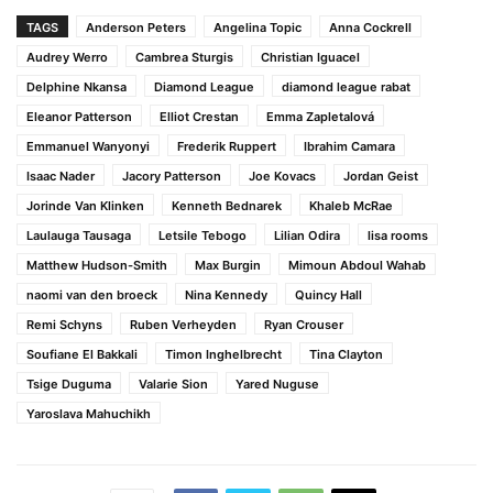
TAGS
Anderson Peters
Angelina Topic
Anna Cockrell
Audrey Werro
Cambrea Sturgis
Christian Iguacel
Delphine Nkansa
Diamond League
diamond league rabat
Eleanor Patterson
Elliot Crestan
Emma Zapletalová
Emmanuel Wanyonyi
Frederik Ruppert
Ibrahim Camara
Isaac Nader
Jacory Patterson
Joe Kovacs
Jordan Geist
Jorinde Van Klinken
Kenneth Bednarek
Khaleb McRae
Laulauga Tausaga
Letsile Tebogo
Lilian Odira
lisa rooms
Matthew Hudson-Smith
Max Burgin
Mimoun Abdoul Wahab
naomi van den broeck
Nina Kennedy
Quincy Hall
Remi Schyns
Ruben Verheyden
Ryan Crouser
Soufiane El Bakkali
Timon Inghelbrecht
Tina Clayton
Tsige Duguma
Valarie Sion
Yared Nuguse
Yaroslava Mahuchikh