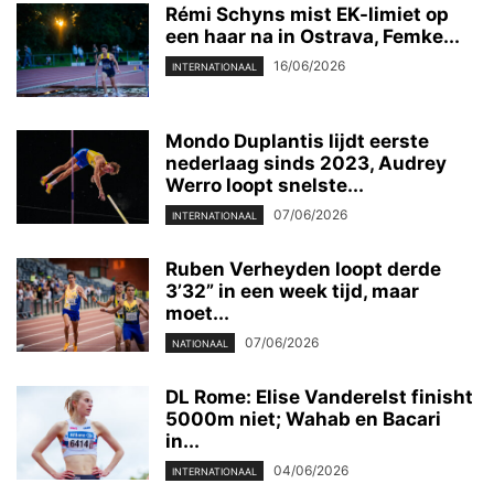
Rémi Schyns mist EK-limiet op
een haar na in Ostrava, Femke...
16/06/2026
INTERNATIONAAL
Mondo Duplantis lijdt eerste
nederlaag sinds 2023, Audrey
Werro loopt snelste...
07/06/2026
INTERNATIONAAL
Ruben Verheyden loopt derde
3’32” in een week tijd, maar
moet...
07/06/2026
NATIONAAL
DL Rome: Elise Vanderelst finisht
5000m niet; Wahab en Bacari
in...
04/06/2026
INTERNATIONAAL