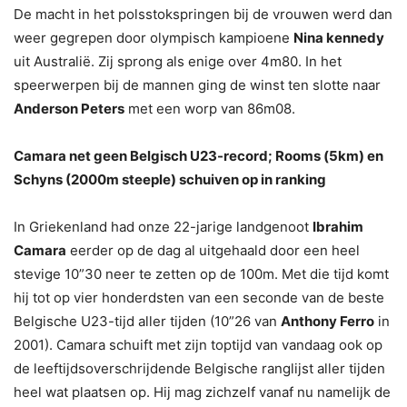
De macht in het polsstokspringen bij de vrouwen werd dan
weer gegrepen door olympisch kampioene
Nina kennedy
uit Australië. Zij sprong als enige over 4m80. In het
speerwerpen bij de mannen ging de winst ten slotte naar
Anderson Peters
met een worp van 86m08.
Camara net geen Belgisch U23-record; Rooms (5km) en
Schyns (2000m steeple) schuiven op in ranking
In Griekenland had onze 22-jarige landgenoot
Ibrahim
Camara
eerder op de dag al uitgehaald door een heel
stevige 10”30 neer te zetten op de 100m. Met die tijd komt
hij tot op vier honderdsten van een seconde van de beste
Belgische U23-tijd aller tijden (10”26 van
Anthony Ferro
in
2001). Camara schuift met zijn toptijd van vandaag ook op
de leeftijdsoverschrijdende Belgische ranglijst aller tijden
heel wat plaatsen op. Hij mag zichzelf vanaf nu namelijk de