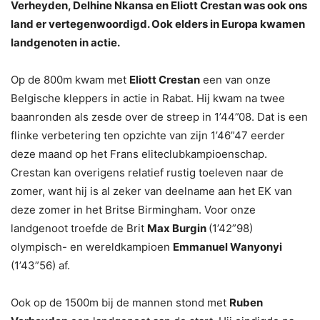
Verheyden, Delhine Nkansa en Eliott Crestan was ook ons
land er vertegenwoordigd. Ook elders in Europa kwamen
landgenoten in actie.
Op de 800m kwam met
Eliott Crestan
een van onze
Belgische kleppers in actie in Rabat. Hij kwam na twee
baanronden als zesde over de streep in 1’44”08. Dat is een
flinke verbetering ten opzichte van zijn 1’46”47 eerder
deze maand op het Frans eliteclubkampioenschap.
Crestan kan overigens relatief rustig toeleven naar de
zomer, want hij is al zeker van deelname aan het EK van
deze zomer in het Britse Birmingham. Voor onze
landgenoot troefde de Brit
Max Burgin
(1’42”98)
olympisch- en wereldkampioen
Emmanuel Wanyonyi
(1’43”56) af.
Ook op de 1500m bij de mannen stond met
Ruben