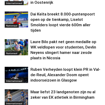
in Oostenrijk
Internationaal
Dai Keïta breekt 8.000-puntenpoort
open op de tienkamp, Liselot
Smolders loopt vierde 600m aller
Nationaal
tijden
Laure Bilo pakt net geen medaille op
WK veldlopen voor studenten, Devlin
Neyens slingert hamer naar zesde
Nationaal
plaats in Nicosia
Ruben Verheyden loopt klein PR in Val-
de-Reuil, Alexander Doom opent
indoorseizoen in Glasgow
Internationaal
Maar liefst 23 landgenoten zijn nu al
zeker van EK atletiek in Birmingham
Internationaal