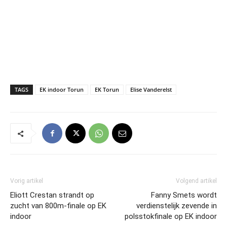
TAGS
EK indoor Torun
EK Torun
Elise Vanderelst
Vorig artikel
Volgend artikel
Eliott Crestan strandt op
Fanny Smets wordt
zucht van 800m-finale op EK
verdienstelijk zevende in
indoor
polsstokfinale op EK indoor