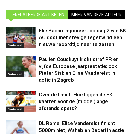
GERELATEERDE ARTIKELEN
MEER VAN DEZE AUTEUR
Elie Bacari imponeert op dag 2 van BK
AC door met stevige tegenwind een
nieuwe recordtijd neer te zetten
Nationaal
Paulien Couckuyt klokt straf PR en
vijfde Europese jaarprestatie; ook
Pieter Sisk en Elise Vanderelst in
Nationaal
actie in Zagreb
Over de limiet: Hoe liggen de EK-
kaarten voor de (middel)lange
afstandslopers?
Nationaal
DL Rome: Elise Vanderelst finisht
5000m niet; Wahab en Bacari in actie