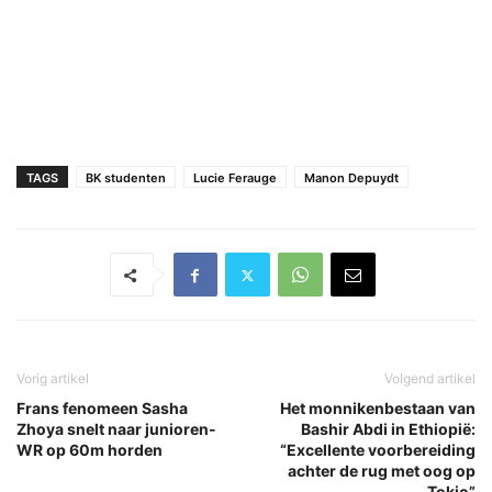
TAGS
BK studenten
Lucie Ferauge
Manon Depuydt
Vorig artikel
Volgend artikel
Frans fenomeen Sasha
Het monnikenbestaan van
Zhoya snelt naar junioren-
Bashir Abdi in Ethiopië:
WR op 60m horden
“Excellente voorbereiding
achter de rug met oog op
Tokio”