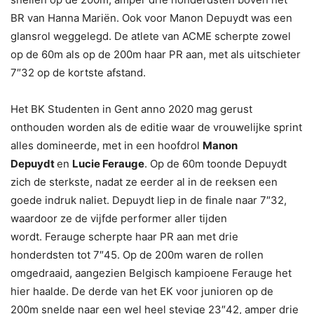
BR van Hanna Mariën. Ook voor Manon Depuydt was een
glansrol weggelegd. De atlete van ACME scherpte zowel
op de 60m als op de 200m haar PR aan, met als uitschieter
7″32 op de kortste afstand.
Het BK Studenten in Gent anno 2020 mag gerust
onthouden worden als de editie waar de vrouwelijke sprint
alles domineerde, met in een hoofdrol
Manon
Depuydt
en
Lucie Ferauge
. Op de 60m toonde Depuydt
zich de sterkste, nadat ze eerder al in de reeksen een
goede indruk naliet. Depuydt liep in de finale naar 7″32,
waardoor ze de vijfde performer aller tijden
wordt. Ferauge scherpte haar PR aan met drie
honderdsten tot 7″45. Op de 200m waren de rollen
omgedraaid, aangezien Belgisch kampioene Ferauge het
hier haalde. De derde van het EK voor junioren op de
200m snelde naar een wel heel stevige 23″42, amper drie