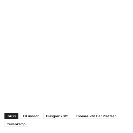
TAGS
EK indoor
Glasgow 2019
Thomas Van Der Plaetsen
zevenkamp