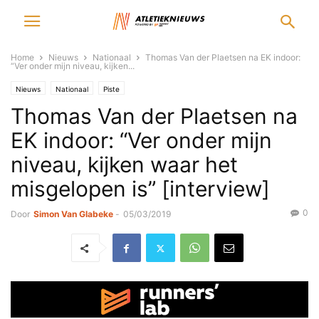
Home
Nieuws
Nationaal
Thomas Van der Plaetsen na EK indoor:
“Ver onder mijn niveau, kijken...
Nieuws
Nationaal
Piste
Thomas Van der Plaetsen na
EK indoor: “Ver onder mijn
niveau, kijken waar het
misgelopen is” [interview]
0
Door
Simon Van Glabeke
-
05/03/2019