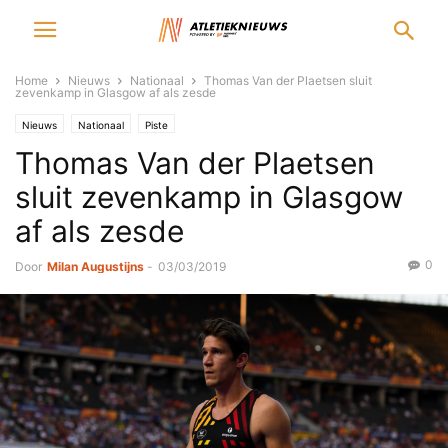
Home
Nieuws
Nationaal
Thomas Van der Plaetsen sluit
zevenkamp in Glasgow af als zesde
Nieuws
Nationaal
Piste
Thomas Van der Plaetsen
sluit zevenkamp in Glasgow
af als zesde
0
Door
Milan Augustijns
-
03/03/2019