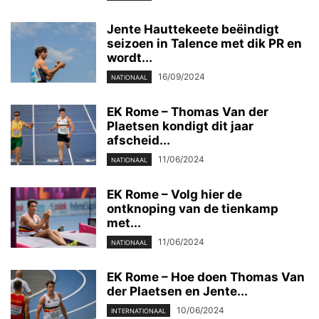
Jente Hauttekeete beëindigt
seizoen in Talence met dik PR en
wordt...
16/09/2024
NATIONAAL
EK Rome – Thomas Van der
Plaetsen kondigt dit jaar
afscheid...
11/06/2024
NATIONAAL
EK Rome – Volg hier de
ontknoping van de tienkamp
met...
11/06/2024
NATIONAAL
EK Rome – Hoe doen Thomas Van
der Plaetsen en Jente...
10/06/2024
INTERNATIONAAL