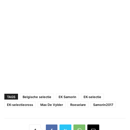
TAGS
Belgische selectie
EK Samorin
EK-selectie
EK-selectiecross
Max De Vylder
Roeselare
Samorin2017