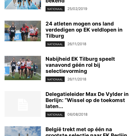
bekend
25/02/2019
NATIONAAL
24 atleten mogen ons land
verdedigen op EK veldlopen in
Tilburg
26/11/2018
NATIONAAL
Nabijheid EK Tilburg speelt
vanavond géén rol bij
selectievorming
26/11/2018
NATIONAAL
Delegatieleider Max De Vylder in
Berlijn: “Wissel op de toekomst
laten...
06/08/2018
NATIONAAL
België trekt met op één na
grootste selectie naar EK Berlijn