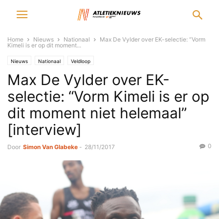
Home
Nieuws
Nationaal
Max De Vylder over EK-selectie: “Vorm
Kimeli is er op dit moment...
Nieuws
Nationaal
Veldloop
Max De Vylder over EK-
selectie: “Vorm Kimeli is er op
dit moment niet helemaal”
[interview]
0
Door
Simon Van Glabeke
-
28/11/2017