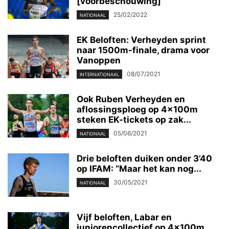
[voorbeschouwing]
25/02/2022
NATIONAAL
EK Beloften: Verheyden sprint
naar 1500m-finale, drama voor
Vanoppen
08/07/2021
INTERNATIONAAL
Ook Ruben Verheyden en
aflossingsploeg op 4x100m
steken EK-tickets op zak...
05/06/2021
NATIONAAL
Drie beloften duiken onder 3’40
op IFAM: “Maar het kan nog...
30/05/2021
NATIONAAL
Vijf beloften, Labar en
juniorencollectief op 4x100m