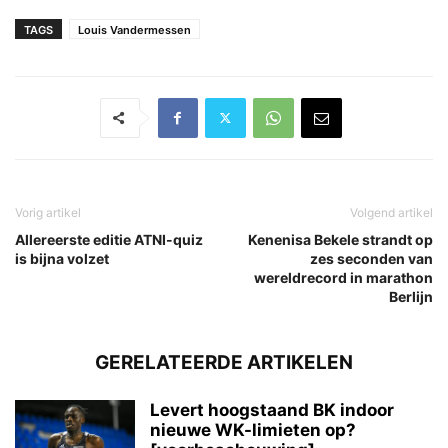
TAGS
Louis Vandermessen
Vorig artikel
Volgend artikel
Allereerste editie ATNI-quiz
Kenenisa Bekele strandt op
is bijna volzet
zes seconden van
wereldrecord in marathon
Berlijn
GERELATEERDE ARTIKELEN
Levert hoogstaand BK indoor
nieuwe WK-limieten op?