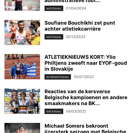
administratieve fout...
01/04/2024
NATIONAAL
Soufiane Bouchikhi zet punt
achter atletiekcarrière
20/12/2023
NATIONAAL
ATLETIEKNIEUWS KORT: Ylio
Philtjens zweeft naar EYOF-goud
in Slovakije
30/07/2022
INTERNATIONAAL
Reacties van de kersverse
Belgische kampioenen en andere
smaakmakers na BK...
06/03/2022
NATIONAAL
Michael Somers bekroont
ijzersterk seizoen met Belgische