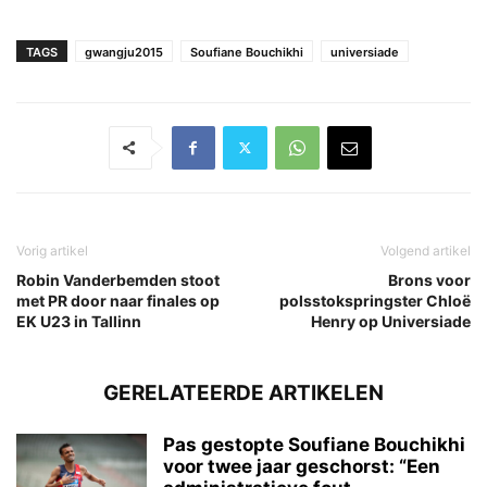
TAGS
gwangju2015
Soufiane Bouchikhi
universiade
Vorig artikel
Volgend artikel
Robin Vanderbemden stoot
Brons voor
met PR door naar finales op
polsstokspringster Chloë
EK U23 in Tallinn
Henry op Universiade
GERELATEERDE ARTIKELEN
Pas gestopte Soufiane Bouchikhi
voor twee jaar geschorst: “Een