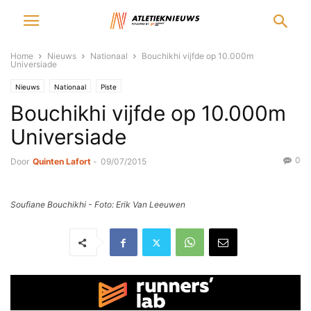
Home
Nieuws
Nationaal
Bouchikhi vijfde op 10.000m
Universiade
Nieuws
Nationaal
Piste
Bouchikhi vijfde op 10.000m
Universiade
0
Door
Quinten Lafort
-
09/07/2015
Soufiane Bouchikhi - Foto: Erik Van Leeuwen