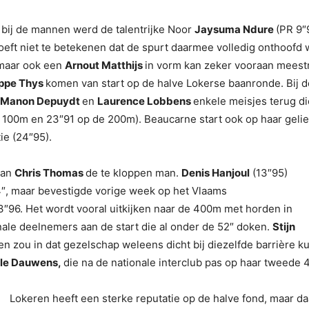
 bij de mannen werd de talentrijke Noor
Jaysuma Ndure
(PR 9″
eft niet te betekenen dat de spurt daarmee volledig onthoofd w
, maar ook een
Arnout Matthijs
in vorm kan zeker vooraan meest
ppe Thys
komen van start op de halve Lokerse baanronde. Bij 
 Manon Depuydt
en
Laurence Lobbens
enkele meisjes terug die
e 100m en 23″91 op de 200m). Beaucarne start ook op haar geli
e (24″95).
aan
Chris Thomas
de te kloppen man.
Denis Hanjoul
(13″95)
4″, maar bevestigde vorige week op het Vlaams
96. Het wordt vooral uitkijken naar de 400m met horden in
ale deelnemers aan de start die al onder de 52″ doken.
Stijn
en zou in dat gezelschap weleens dicht bij diezelfde barrière k
lle Dauwens,
die na de nationale interclub pas op haar tweede 4
Lokeren heeft een sterke reputatie op de halve fond, maar daa