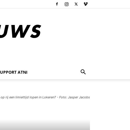
SUPPORT ATNI
op rij een limiettijd lopen in Lokeren? - Foto: Jasper Jacobs