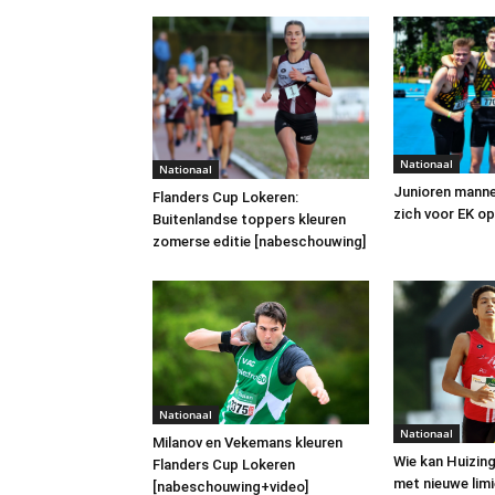
Nationaal
Nationaal
Junioren manne
Flanders Cup Lokeren:
zich voor EK o
Buitenlandse toppers kleuren
zomerse editie [nabeschouwing]
Nationaal
Nationaal
Milanov en Vekemans kleuren
Wie kan Huizin
Flanders Cup Lokeren
met nieuwe lim
[nabeschouwing+video]