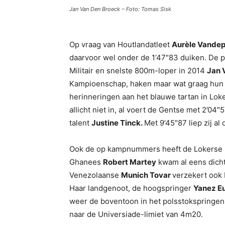
Jan Van Den Broeck – Foto: Tomas Sisk
Op vraag van Houtlandatleet
Aurèle Vande
daarvoor wel onder de 1’47″83 duiken. De pis
Militair en snelste 800m-loper in 2014
Jan 
Kampioenschap, haken maar wat graag hun 
herinneringen aan het blauwe tartan in Loker
allicht niet in, al voert de Gentse met 2’0
talent
Justine Tinck.
Met 9’45″87 liep zij a
Ook de op kampnummers heeft de Lokerse F
Ghanees
Robert Martey
kwam al eens dicht
Venezolaanse
Munich Tovar
verzekert ook 
Haar landgenoot, de hoogspringer
Yanez E
weer de boventoon in het polsstokspringen
naar de Universiade-limiet van 4m20.