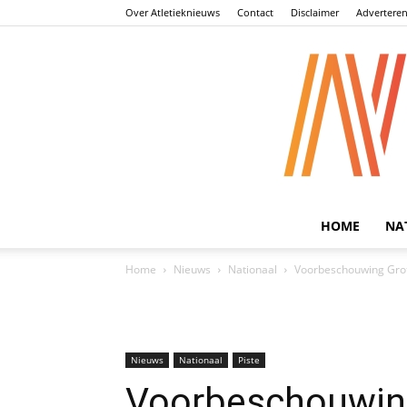
Over Atletieknieuws
Contact
Disclaimer
Advertere
HOME
NA
Home
Nieuws
Nationaal
Voorbeschouwing Grot
Nieuws
Nationaal
Piste
Voorbeschouwing