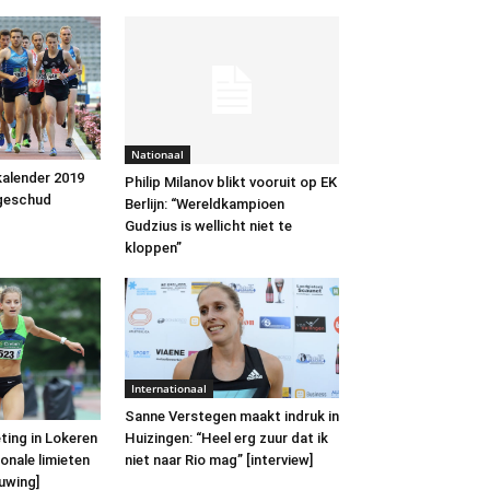
Nationaal
alender 2019
Philip Milanov blikt vooruit op EK
 geschud
Berlijn: “Wereldkampioen
Gudzius is wellicht niet te
kloppen”
Internationaal
Sanne Verstegen maakt indruk in
Huizingen: “Heel erg zuur dat ik
ting in Lokeren
niet naar Rio mag” [interview]
onale limieten
uwing]