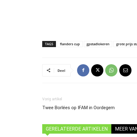
TAGS
flanders cup
gpstadlokeren
grote prijs s
Deel
Vorig artikel
Twee Borlées op IFAM in Oordegem
GERELATEERDE ARTIKELEN
MEER VA