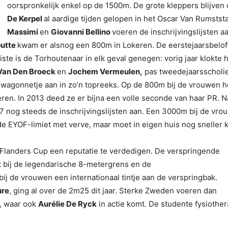
oorspronkelijk enkel op de 1500m. De grote kleppers blijven 
De Kerpel
al aardige tijden gelopen in het Oscar Van Rumstst
Massimi
en
Giovanni Bellino
voeren de inschrijvingslijsten
putte
kwam er alsnog een 800m in Lokeren. De eerstejaarsbelof
te is de Torhoutenaar in elk geval genegen: vorig jaar klokte hi
Van Den Broeck
en
Jochem Vermeulen,
pas tweedejaarsscholie
wagonnetje aan in zo’n topreeks. Op de 800m bij de vrouwen h
en. In 2013 deed ze er bijna een volle seconde van haar PR. Na e
4″57 nog steeds de inschrijvingslijsten aan. Een 3000m bij de vr
l de EYOF-limiet met verve, maar moet in eigen huis nog sneller
landers Cup een reputatie te verdedigen. De verspringende
 bij de legendarische 8-metergrens en de
bij de vrouwen een internationaal tintje aan de verspringbak.
ure
, ging al over de 2m25 dit jaar. Sterke Zweden voeren dan
, waar ook
Aurélie De Ryck
in actie komt. De studente fysiother