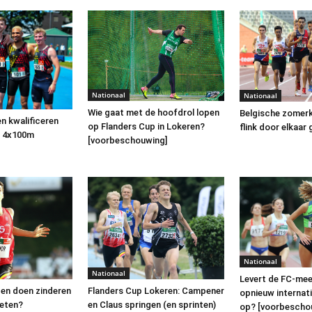
Nationaal
Nationaal
Wie gaat met de hoofdrol lopen
Belgische zomerk
n kwalificeren
op Flanders Cup in Lokeren?
flink door elkaar
p 4x100m
[voorbeschouwing]
Nationaal
Nationaal
Levert de FC-mee
gen doen zinderen
Flanders Cup Lokeren: Campener
opnieuw internati
ieten?
en Claus springen (en sprinten)
op? [voorbescho