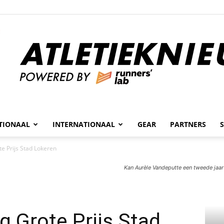
n
TIONAAL
INTERNATIONAAL
GEAR
PARTNERS
Atletieknieuws
e Prijs Stad Lokeren
Kan Aurèle Vandeputte een tweede jaar 
 Grote Prijs Stad