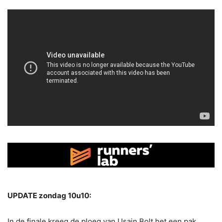
UPDATE zondag 10u10:
In de finale kreeg de ploeg van Usain Bolt het een pak